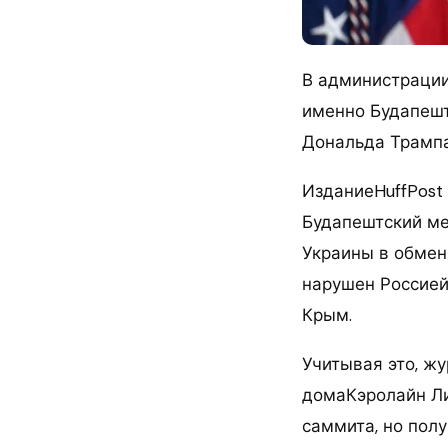
В администрации
именно Будапешт
Дональда Трампа
ИзданиеHuffPost 
Будапештский ме
Украины в обмен
нарушен Россией
Крым.
Учитывая это, ж
домаКэролайн Ли
саммита, но пол