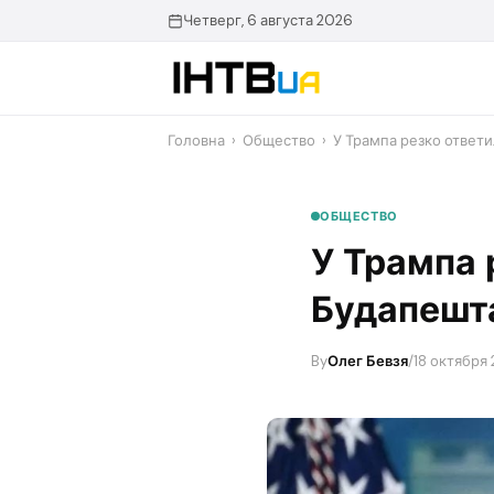
Перейти
Четверг, 6 августа 2026
до
контенту
Головна
›
Общество
›
У Трампа резко ответ
ОБЩЕСТВО
У Трампа 
Будапешт
By
Олег Бевзя
/
18 октября 