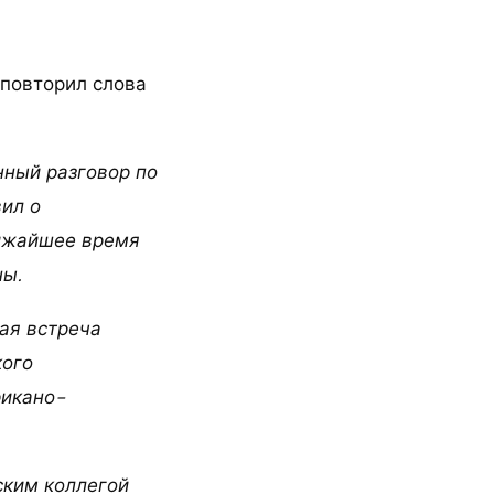
 повторил слова
нный разговор по
вил о
лижайшее время
ны.
ая встреча
кого
рикано-
ским коллегой