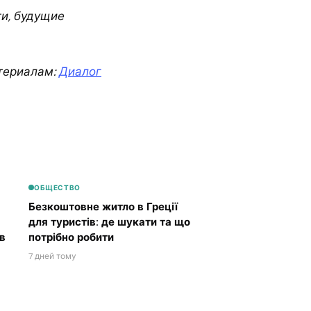
ти, будущие
териалам:
Диалог
ОБЩЕСТВО
Безкоштовне житло в Греції
для туристів: де шукати та що
в
потрібно робити
7 дней тому