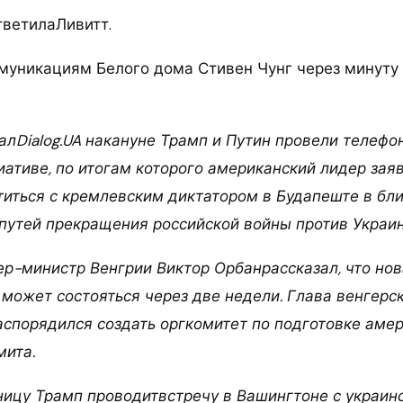
тветилаЛивитт.
муникациям Белого дома Стивен Чунг через минуту
алDialog.UA накануне Трамп и Путин провели телефо
иативе, по итогам которого американский лидер зая
иться с кремлевским диктатором в Будапеште в б
путей прекращения российской войны против Украи
ер-министр Венгрии Виктор Орбанрассказал, что нов
 может состояться через две недели. Глава венгерс
аспорядился создать оргкомитет по подготовке аме
мита.
ницу Трамп проводитвстречу в Вашингтоне с украин