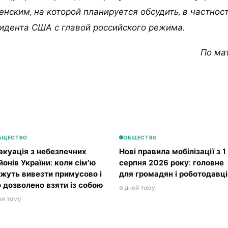
нским, на которой планируется обсудить, в частнос
идента США с главой российского режима.
По ма
БЩЕСТВО
ОБЩЕСТВО
акуація з небезпечних
Нові правила мобілізації з 1
йонів України: коли сім’ю
серпня 2026 року: головне
жуть вивезти примусово і
для громадян і роботодавці
 дозволено взяти із собою
6 дней тому
ня тому