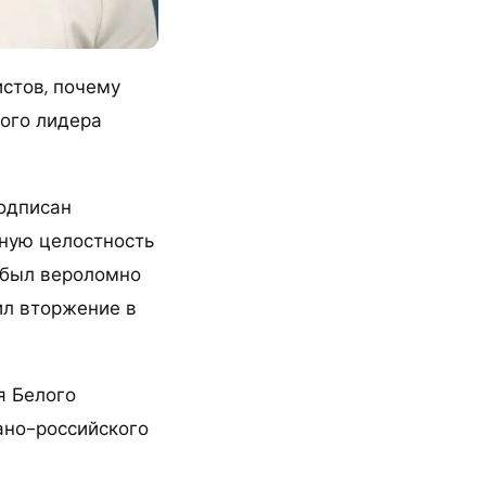
стов, почему
ого лидера
подписан
ную целостность
т был вероломно
ил вторжение в
я Белого
ано-российского