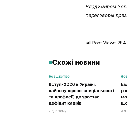
Владимиром Зеле
переговоры през
Post Views:
254
Схожі новини
ОБЩЕСТВО
О
Вступ-2026 в Україні:
Ев
найпопулярніші спеціальності
ра
та професії, де зростає
мо
дефіцит кадрів
що
2 дня тому
3 д