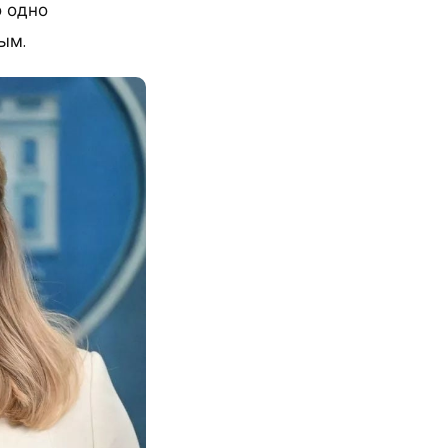
о одно
ым.