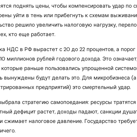
вятся поднять цены, чтобы компенсировать удар по 
ены уйти в тень или прибегнуть к схемам выживани
льство решило увеличить налоговую нагрузку, перел
ех, кто еще работает.
ка НДС в РФ вырастет с 20 до 22 процентов, а порог
 10 миллионов рублей годового дохода. Это означает
 которые раньше пользовались упрощенной системой
рь вынуждены будут делать это. Для микробизнеса (а
стрированных предприятий) это смертельный удар.
выбрала стратегию самопоедания: ресурсы тратятся н
тный дефицит растет, доходы падают, санкции душат
и сжимает налоговое давление. Государство требует
ичего.