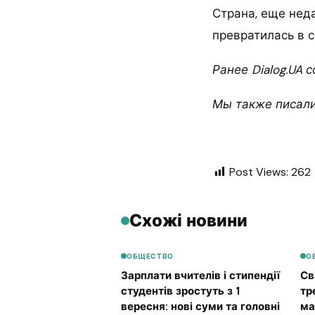
Страна, еще нед
превратилась в 
Ранее Dialog.UA 
Мы также писали
Post Views:
262
Схожі новини
ОБЩЕСТВО
О
Зарплати вчителів і стипендії
Св
студентів зростуть з 1
тр
вересня: нові суми та головні
ма