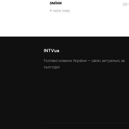
зміни
20 
4 часа тому
INTVua
Головні новини України — свіжі, актуальні, за
сьогодні.