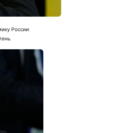
ику России:
тень.