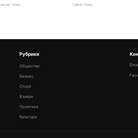
часов тому
1 день тому
Рубрики
Кон
Emai
Общество
Fac
Бизнес
Спорт
В мире
Политика
Культура