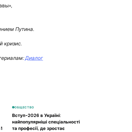
авы»,
ением Путина.
 кризис.
териалам:
Диалог
ОБЩЕСТВО
Вступ-2026 в Україні:
найпопулярніші спеціальності
1
та професії, де зростає