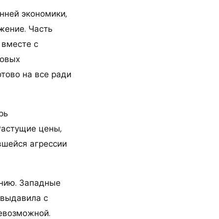
нней экономики,
жение. Часть
 вместе с
говых
отово на все ради
рь
Растущие цены,
вшейся агрессии
нию. Западные
 выдавила с
евозможной.