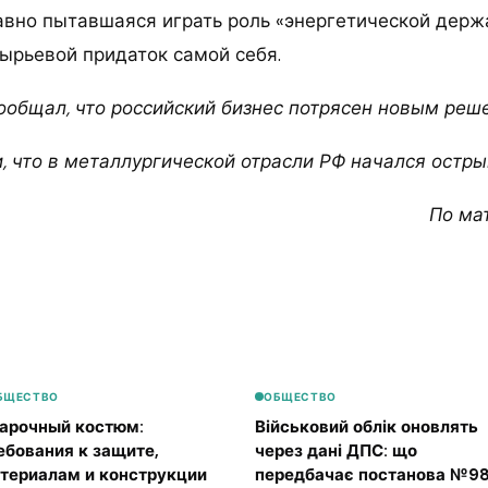
авно пытавшаяся играть роль «энергетической держ
сырьевой придаток самой себя.
сообщал, что российский бизнес потрясен новым реш
, что в металлургической отрасли РФ начался острый
По ма
БЩЕСТВО
ОБЩЕСТВО
арочный костюм:
Військовий облік оновлять
ебования к защите,
через дані ДПС: що
териалам и конструкции
передбачає постанова №98