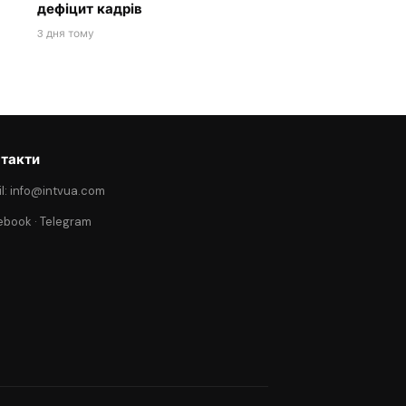
дефіцит кадрів
3 дня тому
такти
l: info@intvua.com
ebook
·
Telegram