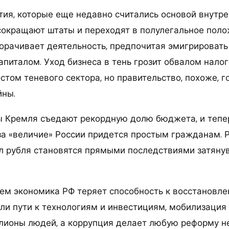
ия, которые еще недавно считались основой внутре
сокращают штаты и переходят в полулегальное поло
орачивает деятельность, предпочитая эмигрировать
апиталом. Уход бизнеса в тень грозит обвалом нало
стом теневого сектора, но правительство, похоже, г
йны.
 Кремля съедают рекордную долю бюджета, и тепе
за «величие» России придется простым гражданам. 
л рубля становятся прямыми последствиями затяну
м экономика РФ теряет способность к восстановле
ли пути к технологиям и инвестициям, мобилизация
лионы людей, а коррупция делает любую реформу н