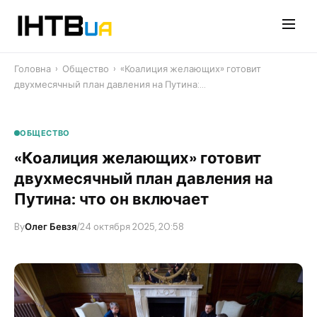
Перейти
до
контенту
Головна
›
Общество
›
«Коалиция желающих» готовит
двухмесячный план давления на Путина:…
ОБЩЕСТВО
«Коалиция желающих» готовит
двухмесячный план давления на
Путина: что он включает
By
Олег Бевзя
/
24 октября 2025, 20:58