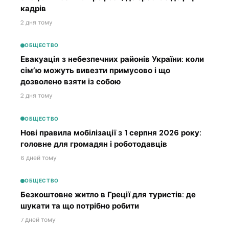
кадрів
2 дня тому
ОБЩЕСТВО
Евакуація з небезпечних районів України: коли
сім’ю можуть вивезти примусово і що
дозволено взяти із собою
2 дня тому
ОБЩЕСТВО
Нові правила мобілізації з 1 серпня 2026 року:
головне для громадян і роботодавців
6 дней тому
ОБЩЕСТВО
Безкоштовне житло в Греції для туристів: де
шукати та що потрібно робити
7 дней тому