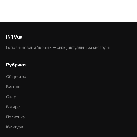
INTVua
Головні новини України — свіжі, актуальні, за сьогодні.
Рубрики
Общество
Бизнес
Спорт
В мире
Политика
Культура