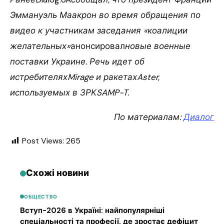
Эммануэль Маакрон во время обращения по
видео к участникам заседания «коалиции
желательных»
анонсировал
новые военные
поставки Украине. Речь идет об
истребителяхMirage и ракетахAster,
используемых в ЗРК
SAMP-T.
По материалам:
Диалог
Post Views:
265
Схожі новини
ОБЩЕСТВО
Вступ-2026 в Україні: найпопулярніші
спеціальності та професії, де зростає дефіцит