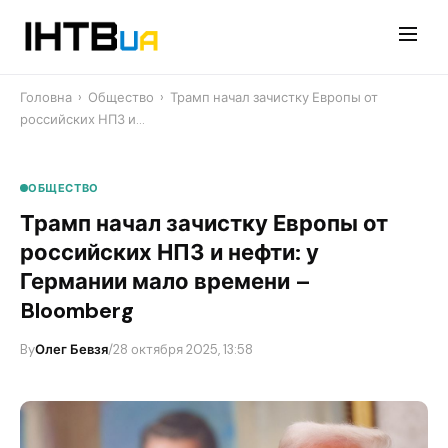
Перейти
до
контенту
Головна
›
Общество
›
Трамп начал зачистку Европы от
российских НПЗ и…
ОБЩЕСТВО
Трамп начал зачистку Европы от
российских НПЗ и нефти: у
Германии мало времени –
Bloomberg
By
Олег Бевзя
/
28 октября 2025, 13:58