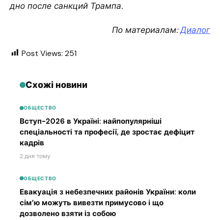
дно после санкций Трампа.
По материалам:
Диалог
Post Views:
251
Схожі новини
ОБЩЕСТВО
Вступ-2026 в Україні: найпопулярніші
спеціальності та професії, де зростає дефіцит
кадрів
2 дня тому
ОБЩЕСТВО
Евакуація з небезпечних районів України: коли
сім’ю можуть вивезти примусово і що
дозволено взяти із собою