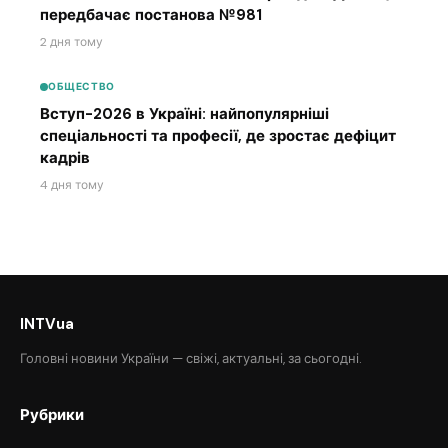
передбачає постанова №981
2 дня тому
ОБЩЕСТВО
Вступ-2026 в Україні: найпопулярніші
спеціальності та професії, де зростає дефіцит
кадрів
4 дня тому
INTVua
Головні новини України — свіжі, актуальні, за сьогодні.
Рубрики