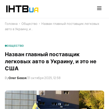
Перейти
до
контенту
Головна
›
Общество
›
Назван главный поставщик легковых
авто в Украину, и…
ОБЩЕСТВО
Назван главный поставщик
легковых авто в Украину, и это не
США
By
Олег Бевзя
/
31 октября 2025, 12:58