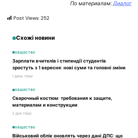
По материалам:
Диалог
Post Views:
252
Схожі новини
ОБЩЕСТВО
Зарплати вчителів і стипендії студентів
зростуть з 1 вересня: нові суми та головні зміни
1 день тому
ОБЩЕСТВО
Сварочный костюм: требования к защите,
материалам и конструкции
2 дня тому
ОБЩЕСТВО
Військовий облік оновлять через дані ДПС: що