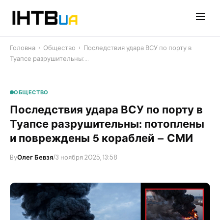
Перейти
до
контенту
Головна
›
Общество
›
Последствия удара ВСУ по порту в
Туапсе разрушительны:…
ОБЩЕСТВО
Последствия удара ВСУ по порту в
Туапсе разрушительны: потоплены
и повреждены 5 кораблей – СМИ
By
Олег Бевзя
/
3 ноября 2025, 13:58