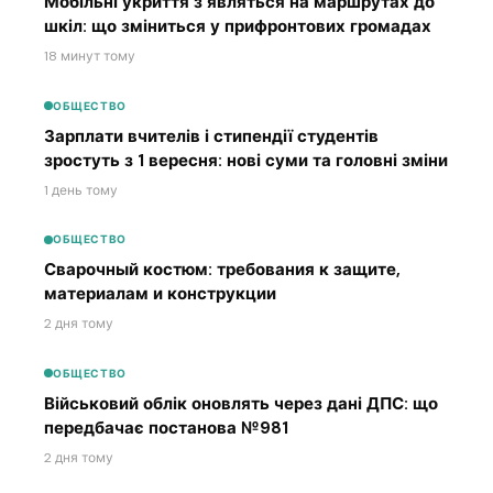
Мобільні укриття з’являться на маршрутах до
шкіл: що зміниться у прифронтових громадах
18 минут тому
ОБЩЕСТВО
Зарплати вчителів і стипендії студентів
зростуть з 1 вересня: нові суми та головні зміни
1 день тому
ОБЩЕСТВО
Сварочный костюм: требования к защите,
материалам и конструкции
2 дня тому
ОБЩЕСТВО
Військовий облік оновлять через дані ДПС: що
передбачає постанова №981
2 дня тому