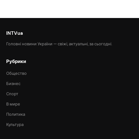
INTVua
Головні новини України — свіжі, актуальні, за сьогодні.
Рубрики
Общество
Бизнес
Спорт
В мире
Политика
Культура