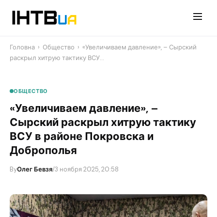
Перейти
до
контенту
Головна
›
Общество
›
«Увеличиваем давление», – Сырский
раскрыл хитрую тактику ВСУ…
ОБЩЕСТВО
«Увеличиваем давление», –
Сырский раскрыл хитрую тактику
ВСУ в районе Покровска и
Доброполья
By
Олег Бевзя
/
3 ноября 2025, 20:58