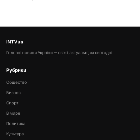
INTVua
Головні новини України — свіжі, актуальні, за сьогодні.
Рубрики
Общество
Бизнес
Спорт
В мире
Политика
Культура