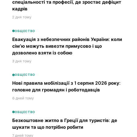
спеціальності та професії, де зростає дефіцит
кадрів
2 дня тому
ОБЩЕСТВО
Евакуація з небезпечних районів України: коли
сім’ю можуть вивезти примусово і що
дозволено взяти із собою
3 дня тому
ОБЩЕСТВО
Нові правила мобілізації з 1 серпня 2026 року:
головне для громадян і роботодавців
6 дней тому
ОБЩЕСТВО
Безкоштовне житло в Греції для туристів: де
шукати та що потрібно робити
7 дней тому