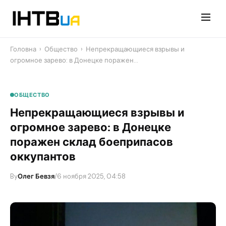
Перейти
до
контенту
Головна
›
Общество
›
Непрекращающиеся взрывы и
огромное зарево: в Донецке поражен…
ОБЩЕСТВО
Непрекращающиеся взрывы и
огромное зарево: в Донецке
поражен склад боеприпасов
оккупантов
By
Олег Бевзя
/
6 ноября 2025, 04:58