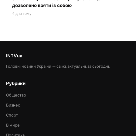
дозволено взяти із собою
4 дня тому
INTVua
Головні новини України — свіжі, актуальні, за сьогодні.
Рубрики
Общество
Бизнес
Спорт
В мире
Политика