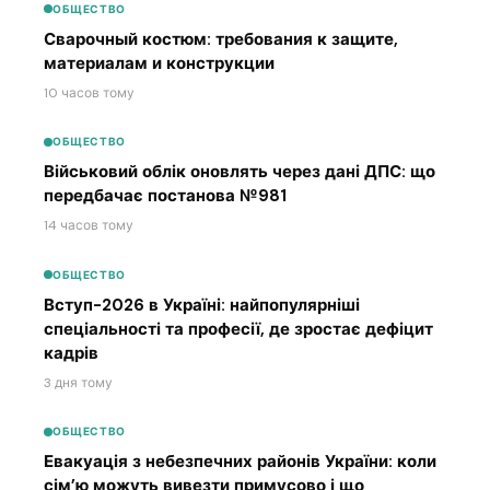
ОБЩЕСТВО
Сварочный костюм: требования к защите,
материалам и конструкции
10 часов тому
ОБЩЕСТВО
Військовий облік оновлять через дані ДПС: що
передбачає постанова №981
14 часов тому
ОБЩЕСТВО
Вступ-2026 в Україні: найпопулярніші
спеціальності та професії, де зростає дефіцит
кадрів
3 дня тому
ОБЩЕСТВО
Евакуація з небезпечних районів України: коли
сім’ю можуть вивезти примусово і що