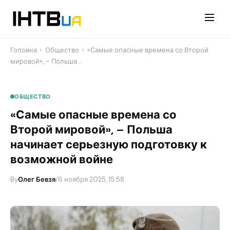
Перейти
до
контенту
Головна
›
Общество
›
«Самые опасные времена со Второй
мировой», – Польша…
ОБЩЕСТВО
«Самые опасные времена со
Второй мировой», – Польша
начинает серьезную подготовку к
возможной войне
By
Олег Бевзя
/
6 ноября 2025, 15:58