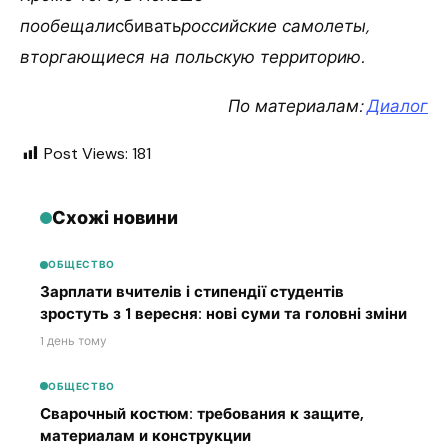
пообещали
сбивать
российские самолеты,
вторгающиеся на польскую территорию.
По материалам:
Диалог
Post Views:
181
Схожі новини
ОБЩЕСТВО
Зарплати вчителів і стипендії студентів
зростуть з 1 вересня: нові суми та головні зміни
1 день тому
ОБЩЕСТВО
Сварочный костюм: требования к защите,
материалам и конструкции