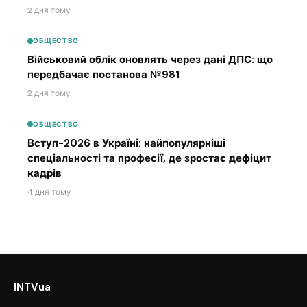
2 дня тому
ОБЩЕСТВО
Військовий облік оновлять через дані ДПС: що
передбачає постанова №981
2 дня тому
ОБЩЕСТВО
Вступ-2026 в Україні: найпопулярніші
спеціальності та професії, де зростає дефіцит
кадрів
4 дня тому
INTVua