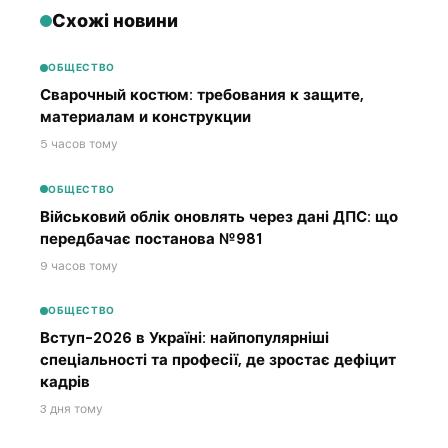
Схожі новини
ОБЩЕСТВО
Сварочный костюм: требования к защите,
материалам и конструкции
5 часов тому
ОБЩЕСТВО
Військовий облік оновлять через дані ДПС: що
передбачає постанова №981
9 часов тому
ОБЩЕСТВО
Вступ-2026 в Україні: найпопулярніші
спеціальності та професії, де зростає дефіцит
кадрів
3 дня тому