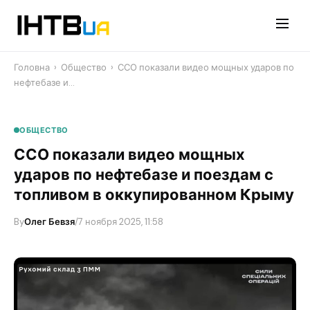
Перейти
до
контенту
Головна
›
Общество
›
ССО показали видео мощных ударов по
нефтебазе и…
ОБЩЕСТВО
ССО показали видео мощных
ударов по нефтебазе и поездам с
топливом в оккупированном Крыму
By
Олег Бевзя
/
7 ноября 2025, 11:58