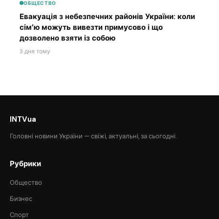
ОБЩЕСТВО
Евакуація з небезпечних районів України: коли
сім’ю можуть вивезти примусово і що
дозволено взяти із собою
3 дня тому
INTVua
Головні новини України — свіжі, актуальні, за сьогодні.
Рубрики
Общество
Бизнес
Спорт