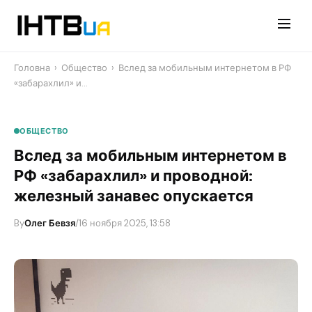
Перейти
до
контенту
Головна
›
Общество
›
​Вслед за мобильным интернетом в РФ
«забарахлил» и…
ОБЩЕСТВО
​Вслед за мобильным интернетом в
РФ «забарахлил» и проводной:
железный занавес опускается
By
Олег Бевзя
/
16 ноября 2025, 13:58