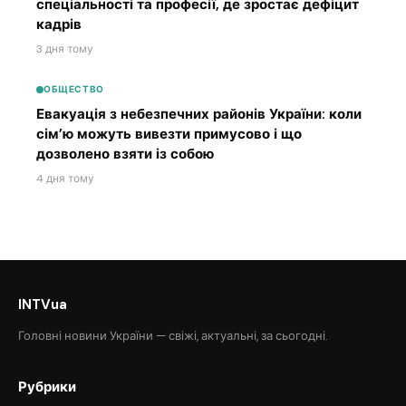
спеціальності та професії, де зростає дефіцит
кадрів
3 дня тому
ОБЩЕСТВО
Евакуація з небезпечних районів України: коли
сім’ю можуть вивезти примусово і що
дозволено взяти із собою
4 дня тому
INTVua
Головні новини України — свіжі, актуальні, за сьогодні.
Рубрики