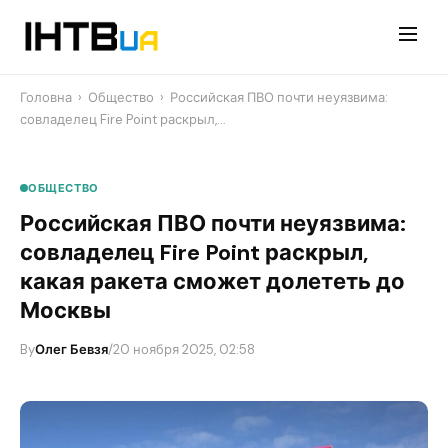
Перейти
до
контенту
Головна
›
Общество
›
Российская ПВО почти неуязвима:
совладелец Fire Point раскрыл,…
ОБЩЕСТВО
Российская ПВО почти неуязвима:
совладелец Fire Point раскрыл,
какая ракета сможет долететь до
Москвы
By
Олег Бевзя
/
20 ноября 2025, 02:58