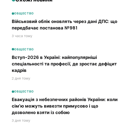
ОБЩЕСТВО
Військовий облік оновлять через дані ДПС: що
передбачає постанова №981
3 часа тому
ОБЩЕСТВО
Вступ-2026 в Україні: найпопулярніші
спеціальності та професії, де зростає дефіцит
кадрів
2 дня тому
ОБЩЕСТВО
Евакуація з небезпечних районів України: коли
сім’ю можуть вивезти примусово і що
дозволено взяти із собою
3 дня тому