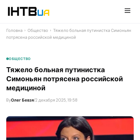
Перейти
до
контенту
Головна
›
Общество
›
Тяжело больная путинистка Симоньян
потрясена российской медициной
ОБЩЕСТВО
Тяжело больная путинистка
Симоньян потрясена российской
медициной
By
Олег Бевзя
/
2 декабря 2025, 19:58