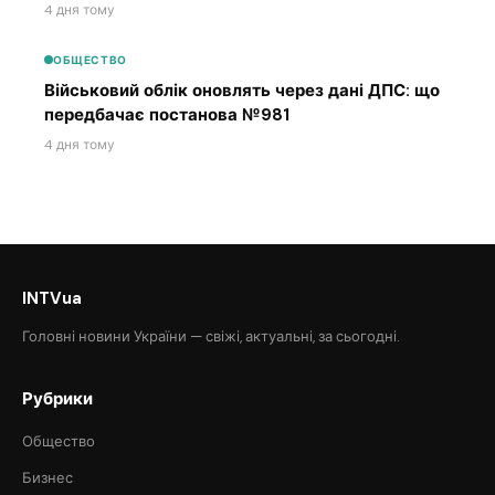
4 дня тому
ОБЩЕСТВО
Військовий облік оновлять через дані ДПС: що
передбачає постанова №981
4 дня тому
INTVua
Головні новини України — свіжі, актуальні, за сьогодні.
Рубрики
Общество
Бизнес