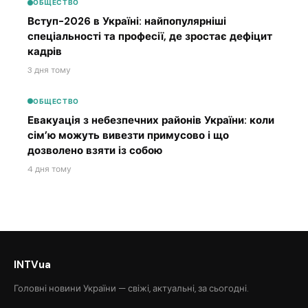
ОБЩЕСТВО
Вступ-2026 в Україні: найпопулярніші
спеціальності та професії, де зростає дефіцит
кадрів
3 дня тому
ОБЩЕСТВО
Евакуація з небезпечних районів України: коли
сім’ю можуть вивезти примусово і що
дозволено взяти із собою
4 дня тому
INTVua
Головні новини України — свіжі, актуальні, за сьогодні.