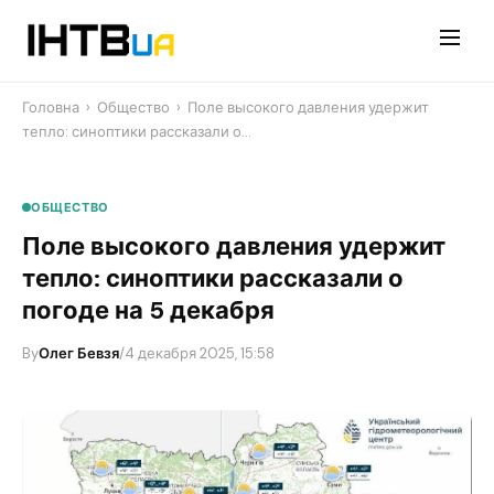
Перейти
до
контенту
Головна
›
Общество
›
​Поле высокого давления удержит
тепло: синоптики рассказали о…
ОБЩЕСТВО
​Поле высокого давления удержит
тепло: синоптики рассказали о
погоде на 5 декабря
By
Олег Бевзя
/
4 декабря 2025, 15:58