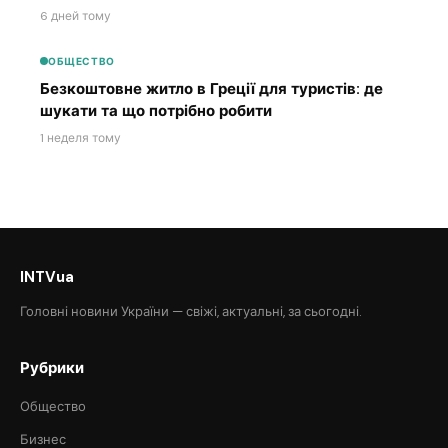
6 дней тому
ОБЩЕСТВО
Безкоштовне житло в Греції для туристів: де
шукати та що потрібно робити
1 неделя тому
INTVua
Головні новини України — свіжі, актуальні, за сьогодні.
Рубрики
Общество
Бизнес