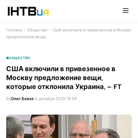
Перейти
до
контенту
Головна
›
Общество
›
США включили в привезенное в Москву
предложение вещи,…
ОБЩЕСТВО
США включили в привезенное в
Москву предложение вещи,
которые отклонила Украина, – FT
By
Олег Бевзя
/
4 декабря 2025, 18:58