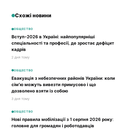
Схожі новини
ОБЩЕСТВО
Вступ-2026 в Україні: найпопулярніші
спеціальності та професії, де зростає дефіцит
кадрів
2 дня тому
ОБЩЕСТВО
Евакуація з небезпечних районів України: коли
сім’ю можуть вивезти примусово і що
дозволено взяти із собою
3 дня тому
ОБЩЕСТВО
Нові правила мобілізації з 1 серпня 2026 року:
головне для громадян і роботодавців