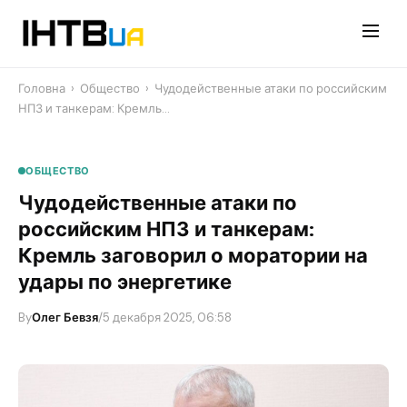
Перейти
до
контенту
Головна
›
Общество
›
Чудодейственные атаки по российским
НПЗ и танкерам: Кремль…
ОБЩЕСТВО
Чудодейственные атаки по
российским НПЗ и танкерам:
Кремль заговорил о моратории на
удары по энергетике
By
Олег Бевзя
/
5 декабря 2025, 06:58