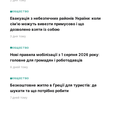
2 дня тому
ОБЩЕСТВО
Евакуація з небезпечних районів України: коли
сім’ю можуть вивезти примусово і що
дозволено взяти із собою
3 дня тому
ОБЩЕСТВО
Нові правила мобілізації з 1 серпня 2026 року:
головне для громадян і роботодавців
6 дней тому
ОБЩЕСТВО
Безкоштовне житло в Греції для туристів: де
шукати та що потрібно робити
7 дней тому