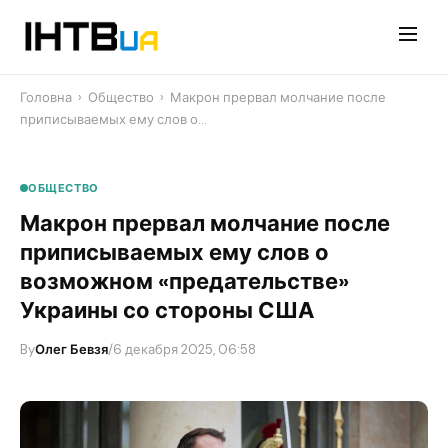
Перейти
до
контенту
Головна
›
Общество
›
Макрон прервал молчание после
приписываемых ему слов о…
ОБЩЕСТВО
Макрон прервал молчание после
приписываемых ему слов о
возможном «предательстве»
Украины со стороны США
By
Олег Бевзя
/
6 декабря 2025, 06:58