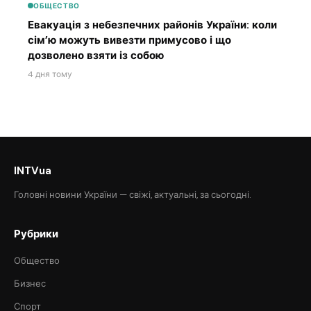
ОБЩЕСТВО
Евакуація з небезпечних районів України: коли
сім’ю можуть вивезти примусово і що
дозволено взяти із собою
4 дня тому
INTVua
Головні новини України — свіжі, актуальні, за сьогодні.
Рубрики
Общество
Бизнес
Спорт