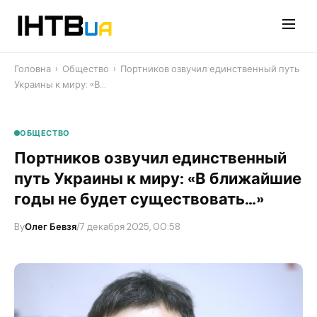
Перейти
до
контенту
Головна
›
Общество
›
Портников озвучил единственный путь
Украины к миру: «В…
ОБЩЕСТВО
Портников озвучил единственный
путь Украины к миру: «В ближайшие
годы не будет существовать…»
By
Олег Бевзя
/
7 декабря 2025, 00:58