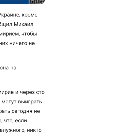
Украине, кроме
общил Михаил
мирием, чтобы
них ничего не
она на
ирие и через сто
 могут выиграть
рать сегодня не
 что, если
Залужного, никто