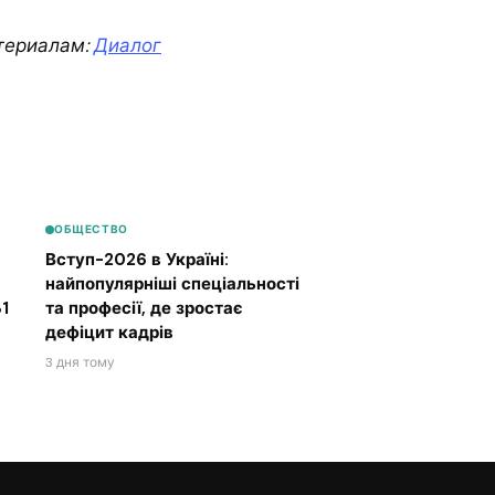
териалам:
Диалог
ОБЩЕСТВО
Вступ-2026 в Україні:
найпопулярніші спеціальності
1
та професії, де зростає
дефіцит кадрів
3 дня тому