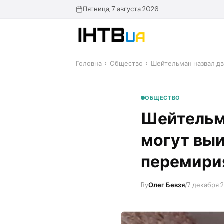
Перейти
Пятница, 7 августа 2026
до
контенту
Головна
›
Общество
›
Шейтельман назвал дв
ОБЩЕСТВО
Шейтельма
могут выи
перемирия
By
Олег Бевзя
/
7 декабря 2