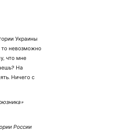
итории Украины
, то невозможно
у, что мне
лаешь? На
ть. Ничего с
союзника»
ории России