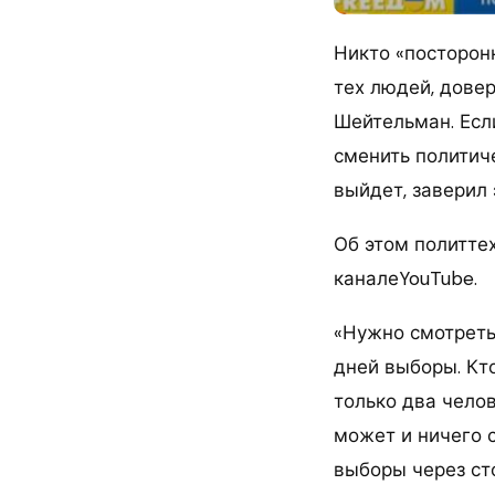
Никто «посторон
тех людей, дове
Шейтельман. Есл
сменить политиче
выйдет, заверил 
Об этом политте
каналеYouTube.
«Нужно смотреть
дней выборы. Кт
только два челов
может и ничего с
выборы через сто