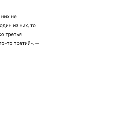
 них не
один из них, то
ко третья
то-то третий», —