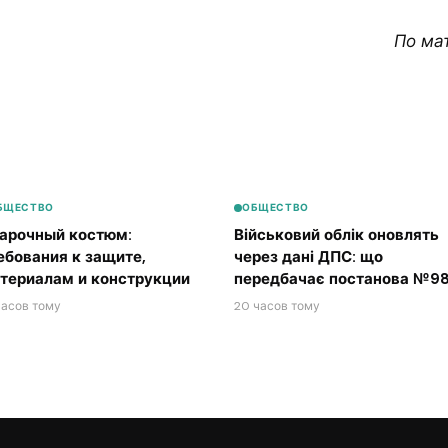
По ма
БЩЕСТВО
ОБЩЕСТВО
арочный костюм:
Військовий облік оновлять
ебования к защите,
через дані ДПС: що
териалам и конструкции
передбачає постанова №98
часов тому
20 часов тому