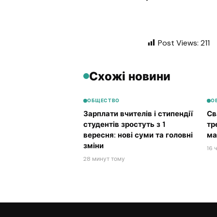
Post Views:
211
Схожі новини
ОБЩЕСТВО
О
Зарплати вчителів і стипендії
Св
студентів зростуть з 1
тр
вересня: нові суми та головні
ма
зміни
16 
28 минут тому