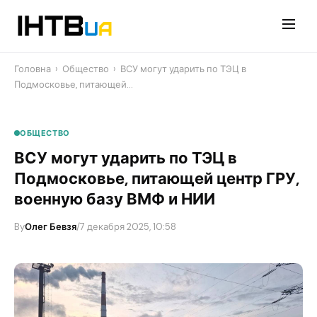
Перейти
до
контенту
Головна
›
Общество
›
ВСУ могут ударить по ТЭЦ в
Подмосковье, питающей…
ОБЩЕСТВО
ВСУ могут ударить по ТЭЦ в
Подмосковье, питающей центр ГРУ,
военную базу ВМФ и НИИ
By
Олег Бевзя
/
7 декабря 2025, 10:58