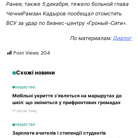
Ранее, также 5 декабря, тяжело больной глава
ЧечниРамзан Кадыров пообещал отомстить
ВСУ за удар по бизнес-центру «Гроный-Сити».
По материалам:
Диалог
Post Views:
204
Схожі новини
ОБЩЕСТВО
Мобільні укриття з’являться на маршрутах до
шкіл: що зміниться у прифронтових громадах
17 часов тому
ОБЩЕСТВО
Зарплати вчителів і стипендії студентів