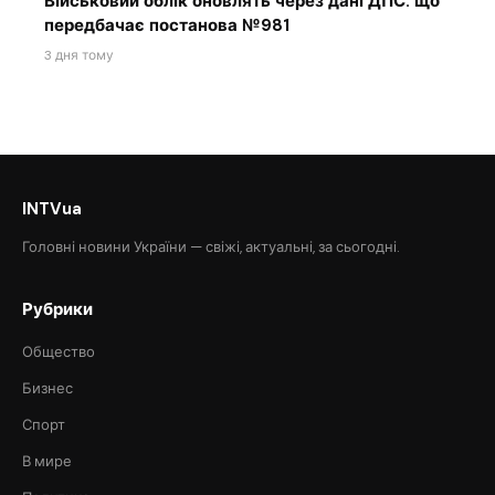
Військовий облік оновлять через дані ДПС: що
передбачає постанова №981
3 дня тому
INTVua
Головні новини України — свіжі, актуальні, за сьогодні.
Рубрики
Общество
Бизнес
Спорт
В мире