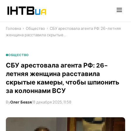
Перейти
до
контенту
Головна
›
Общество
›
СБУ арестовала агента РФ: 26-летняя
женщина расставила скрытые…
ОБЩЕСТВО
СБУ арестовала агента РФ: 26-
летняя женщина расставила
скрытые камеры, чтобы шпионить
за колоннами ВСУ
By
Олег Бевзя
/
8 декабря 2025, 11:58