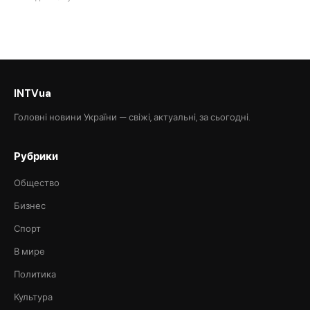
INTVua
Головні новини України — свіжі, актуальні, за сьогодні.
Рубрики
Общество
Бизнес
Спорт
В мире
Политика
Культура