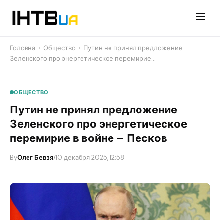
Перейти
до
контенту
Головна
›
Общество
›
Путин не принял предложение
Зеленского про энергетическое перемирие…
ОБЩЕСТВО
Путин не принял предложение
Зеленского про энергетическое
перемирие в войне – Песков
By
Олег Бевзя
/
10 декабря 2025, 12:58