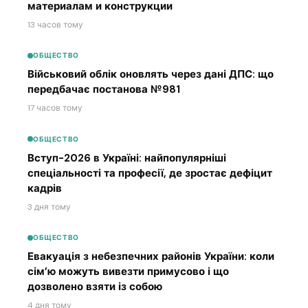
материалам и конструкции
13 часов тому
ОБЩЕСТВО
Військовий облік оновлять через дані ДПС: що
передбачає постанова №981
17 часов тому
ОБЩЕСТВО
Вступ-2026 в Україні: найпопулярніші
спеціальності та професії, де зростає дефіцит
кадрів
3 дня тому
ОБЩЕСТВО
Евакуація з небезпечних районів України: коли
сім’ю можуть вивезти примусово і що
дозволено взяти із собою
4 дня тому