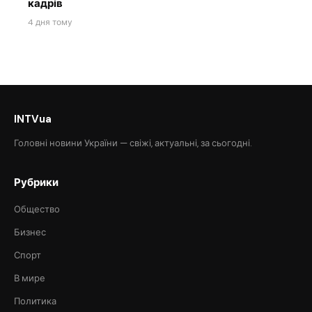
кадрів
4 дня тому
INTVua
Головні новини України — свіжі, актуальні, за сьогодні.
Рубрики
Общество
Бизнес
Спорт
В мире
Политика