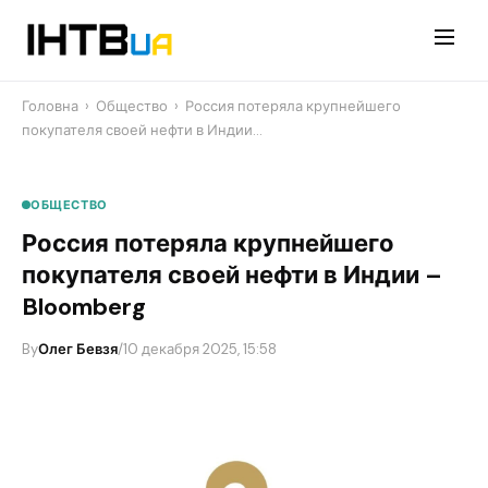
Перейти
до
контенту
Головна
›
Общество
›
Россия потеряла крупнейшего
покупателя своей нефти в Индии…
ОБЩЕСТВО
Россия потеряла крупнейшего
покупателя своей нефти в Индии –
Bloomberg
By
Олег Бевзя
/
10 декабря 2025, 15:58