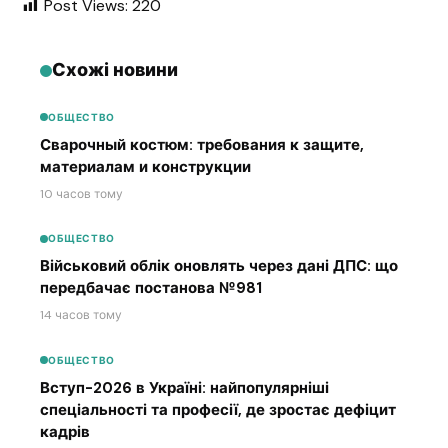
Post Views:
220
Схожі новини
ОБЩЕСТВО
Сварочный костюм: требования к защите,
материалам и конструкции
10 часов тому
ОБЩЕСТВО
Військовий облік оновлять через дані ДПС: що
передбачає постанова №981
14 часов тому
ОБЩЕСТВО
Вступ-2026 в Україні: найпопулярніші
спеціальності та професії, де зростає дефіцит
кадрів