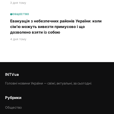
3 дня тому
ОБЩЕСТВО
Евакуація з небезпечних районів України: коли
сім’ю можуть вивезти примусово і що
дозволено взяти із собою
4 дня тому
INTVua
Головні новини України — свіжі, актуальні, за сьогодні.
Рубрики
Общество