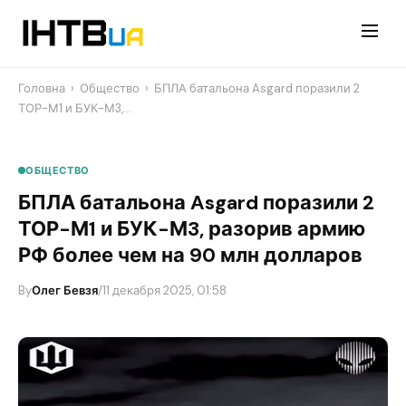
Перейти
до
контенту
Головна
›
Общество
›
БПЛА батальона Asgard поразили 2
ТОР-М1 и БУК-М3,…
ОБЩЕСТВО
БПЛА батальона Asgard поразили 2
ТОР-М1 и БУК-М3, разорив армию
РФ более чем на 90 млн долларов
By
Олег Бевзя
/
11 декабря 2025, 01:58