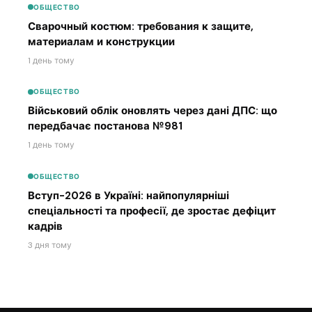
ОБЩЕСТВО
Сварочный костюм: требования к защите,
материалам и конструкции
1 день тому
ОБЩЕСТВО
Військовий облік оновлять через дані ДПС: що
передбачає постанова №981
1 день тому
ОБЩЕСТВО
Вступ-2026 в Україні: найпопулярніші
спеціальності та професії, де зростає дефіцит
кадрів
3 дня тому