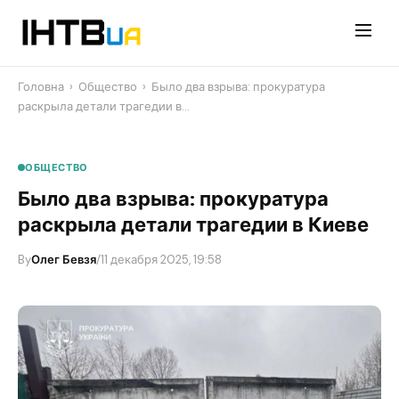
Перейти
до
контенту
Головна
›
Общество
›
Было два взрыва: прокуратура
раскрыла детали трагедии в…
ОБЩЕСТВО
Было два взрыва: прокуратура
раскрыла детали трагедии в Киеве
By
Олег Бевзя
/
11 декабря 2025, 19:58