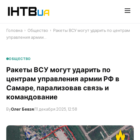
Перейти
до
контенту
Головна
›
Общество
›
Ракеты ВСУ могут ударить по центрам
управления армии…
ОБЩЕСТВО
Ракеты ВСУ могут ударить по
центрам управления армии РФ в
Самаре, парализовав связь и
командование
By
Олег Бевзя
/
11 декабря 2025, 12:58