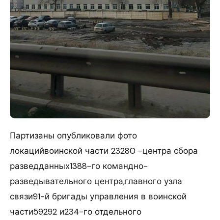
Партизаны опубликовали фото
локацийвоинской части 23280 -центра сбора
разведданных1388-го командно-
разведывательного центра,главного узла
связи91-й бригады управления в воинской
части59292 и234-го отдельного