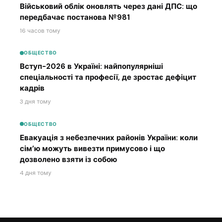
Військовий облік оновлять через дані ДПС: що
передбачає постанова №981
16 часов тому
ОБЩЕСТВО
Вступ-2026 в Україні: найпопулярніші
спеціальності та професії, де зростає дефіцит
кадрів
3 дня тому
ОБЩЕСТВО
Евакуація з небезпечних районів України: коли
сім’ю можуть вивезти примусово і що
дозволено взяти із собою
4 дня тому