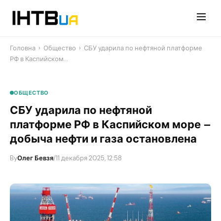
Перейти
до
контенту
Головна
›
Общество
›
СБУ ударила по нефтяной платформе
РФ в Каспийском…
ОБЩЕСТВО
СБУ ударила по нефтяной
платформе РФ в Каспийском море –
добыча нефти и газа остановлена
By
Олег Бевзя
/
11 декабря 2025, 12:58