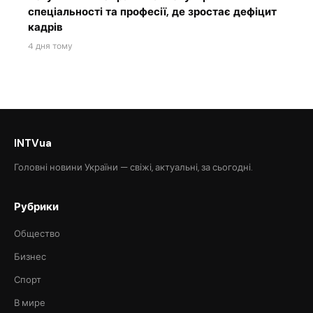
спеціальності та професії, де зростає дефіцит
кадрів
4 дня тому
INTVua
Головні новини України — свіжі, актуальні, за сьогодні.
Рубрики
Общество
Бизнес
Спорт
В мире