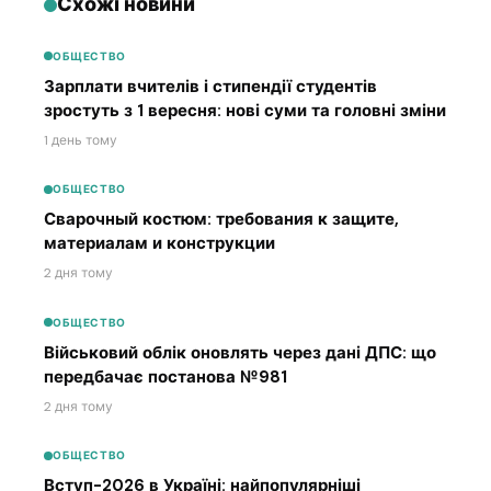
Схожі новини
ОБЩЕСТВО
Зарплати вчителів і стипендії студентів
зростуть з 1 вересня: нові суми та головні зміни
1 день тому
ОБЩЕСТВО
Сварочный костюм: требования к защите,
материалам и конструкции
2 дня тому
ОБЩЕСТВО
Військовий облік оновлять через дані ДПС: що
передбачає постанова №981
2 дня тому
ОБЩЕСТВО
Вступ-2026 в Україні: найпопулярніші