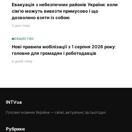
Евакуація з небезпечних районів України: коли
сім’ю можуть вивезти примусово і що
дозволено взяти із собою
3 дня тому
ОБЩЕСТВО
Нові правила мобілізації з 1 серпня 2026 року:
головне для громадян і роботодавців
6 дней тому
INTVua
Головні новини України — свіжі, актуальні, за сьогодні.
Рубрики