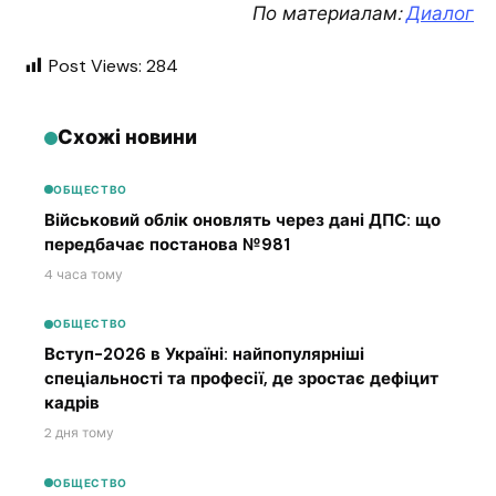
По материалам:
Диалог
Post Views:
284
Схожі новини
ОБЩЕСТВО
Військовий облік оновлять через дані ДПС: що
передбачає постанова №981
4 часа тому
ОБЩЕСТВО
Вступ-2026 в Україні: найпопулярніші
спеціальності та професії, де зростає дефіцит
кадрів
2 дня тому
ОБЩЕСТВО