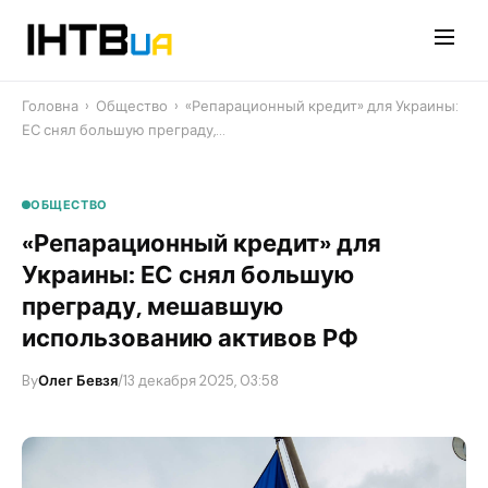
Перейти
до
контенту
Головна
›
Общество
›
«Репарационный кредит» для Украины:
ЕС снял большую преграду,…
ОБЩЕСТВО
«Репарационный кредит» для
Украины: ЕС снял большую
преграду, мешавшую
использованию активов РФ
By
Олег Бевзя
/
13 декабря 2025, 03:58