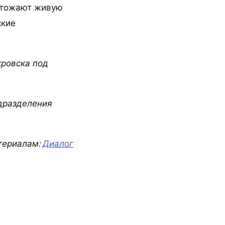
чтожают живую
ские
кровска под
дразделения
териалам:
Диалог