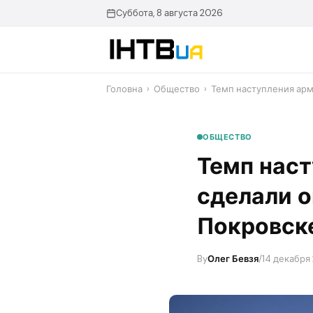
Перейти
Суббота, 8 августа 2026
до
контенту
Головна
›
Общество
›
Темп наступления арм
ОБЩЕСТВО
Темп наст
сделали о
Покровск
By
Олег Бевзя
/
14 декабря