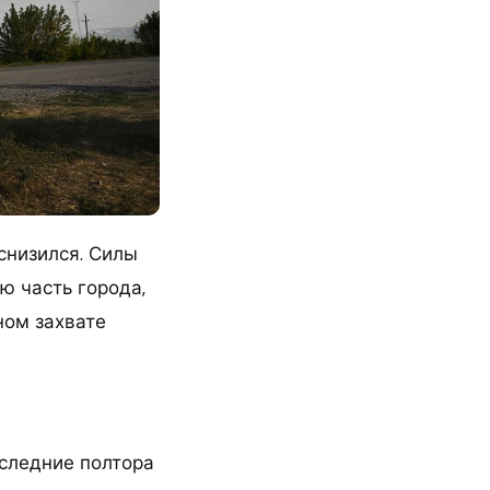
снизился. Силы
ю часть города,
ном захвате
оследние полтора