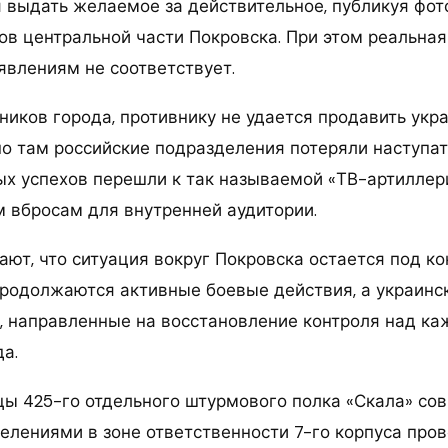
 выдать желаемое за действительное, публикуя фото
ов центральной части Покровска. При этом реальная
явлениям не соответствует.
ников города, противнику не удается продавить укр
но там российские подразделения потеряли наступа
ых успехов перешли к так называемой «ТВ-артиллер
вбросам для внутренней аудитории.
ают, что ситуация вокруг Покровска остается под к
продолжаются активные боевые действия, а украинс
 направленные на восстановление контроля над к
а.
йцы 425-го отдельного штурмового полка «Скала» со
елениями в зоне ответственности 7-го корпуса про