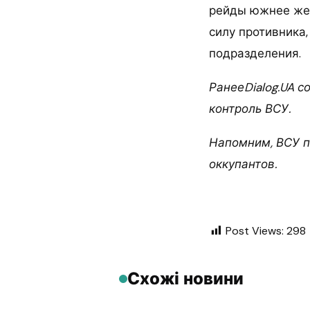
рейды южнее жел
силу противника,
подразделения.
РанееDialog.UA 
контроль ВСУ.
Напомним, ВСУ п
оккупантов.
Post Views:
298
Схожі новини