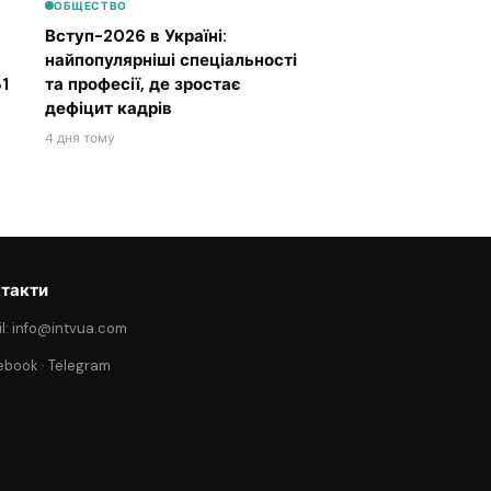
ОБЩЕСТВО
Вступ-2026 в Україні:
найпопулярніші спеціальності
1
та професії, де зростає
дефіцит кадрів
4 дня тому
такти
l: info@intvua.com
ebook
·
Telegram