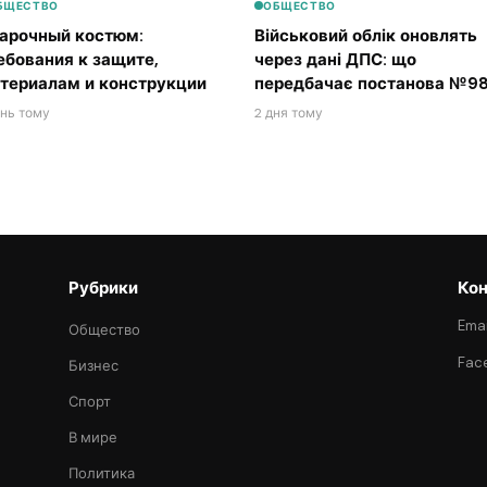
БЩЕСТВО
ОБЩЕСТВО
арочный костюм:
Військовий облік оновлять
ебования к защите,
через дані ДПС: що
териалам и конструкции
передбачає постанова №98
ень тому
2 дня тому
Рубрики
Кон
Emai
Общество
Fac
Бизнес
Спорт
В мире
Политика