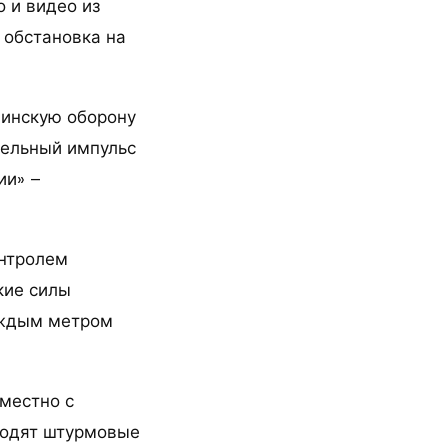
 и видео из
 обстановка на
аинскую оборону
тельный импульс
ии» –
онтролем
кие силы
аждым метром
вместно с
водят штурмовые