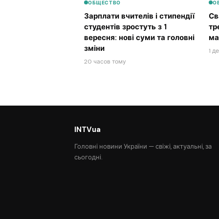
ОБЩЕСТВО
О
Зарплати вчителів і стипендії
Св
студентів зростуть з 1
тр
вересня: нові суми та головні
ма
зміни
1 д
20 часов тому
INTVua
Головні новини України — свіжі, актуальні, за
сьогодні.