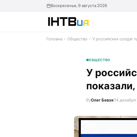
Перейти
Воскресенье, 9 августа 2026
до
контенту
Головна
›
Общество
›
У российских солдат п
ОБЩЕСТВО
У российс
показали,
By
Олег Бевзя
/
14 декабря 