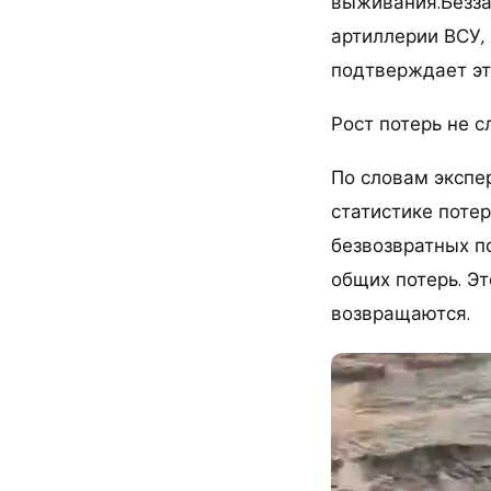
выживания.Безза
артиллерии ВСУ,
подтверждает это
Рост потерь не с
По словам экспе
статистике поте
безвозвратных по
общих потерь. Эт
возвращаются.