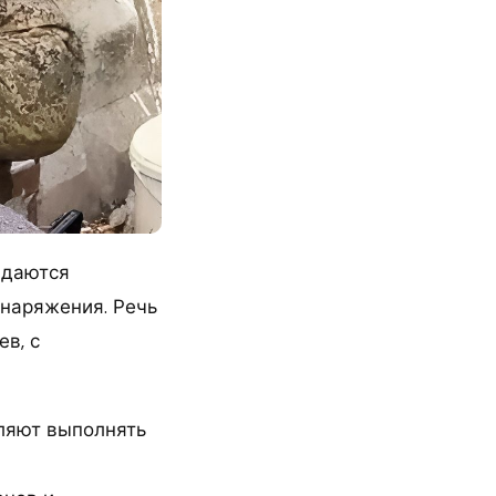
адаются
снаряжения. Речь
ев, с
вляют выполнять