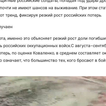
щитные российские солдаты, попадая под удары др
 почти не имеют шансов на выживание. При этом ста
т тренд, фиксируя резкий рост российских потерь.
лучаен
рта, именно это объясняет резкий рост доли погибш
рь российских оккупационных войск.С августа–сентя
терь, по оценке Коваленко, в среднем составляет о
о означает, что большинство тех, кого бросают в бой