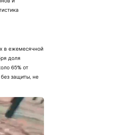
онов и
тистика
их в ежемесячной
бря доля
коло 65% от
 без защиты, не