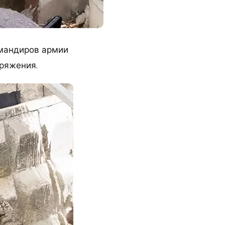
омандиров армии
аряжения.