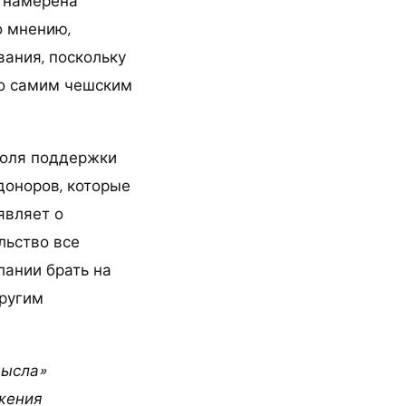
е намерена
о мнению,
ания, поскольку
го самим чешским
доля поддержки
доноров, которые
являет о
льство все
лании брать на
другим
мысла»
жения