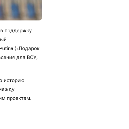
 в поддержку
ный
Putina («Подарок
асения для ВСУ,
ю историю
 между
им проектам.