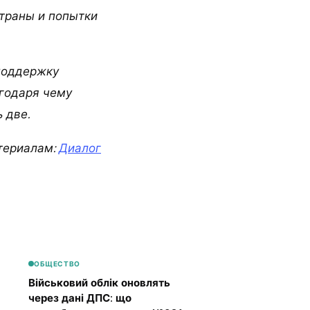
страны и попытки
 поддержку
агодаря чему
 две.
териалам:
Диалог
ОБЩЕСТВО
Військовий облік оновлять
через дані ДПС: що