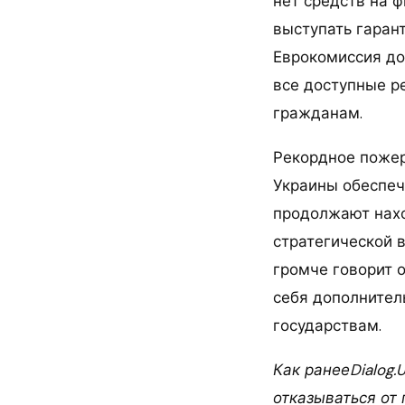
нет средств на 
выступать гаран
Еврокомиссия до
все доступные р
гражданам.
Рекордное пожер
Украины обеспеч
продолжают нахо
стратегической 
громче говорит 
себя дополнител
государствам.
Как ранееDialog.
отказываться от