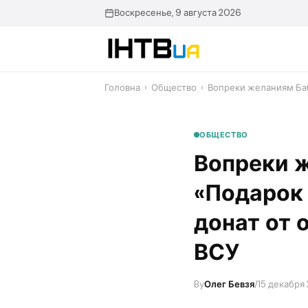
Перейти
Воскресенье, 9 августа 2026
до
контенту
Головна
›
Общество
›
Вопреки желаниям Баб
ОБЩЕСТВО
Вопреки 
«Подарок
донат от 
ВСУ
By
Олег Бевзя
/
15 декабря 