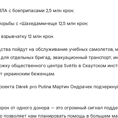
ЛА с боеприпасами 2,5 млн крон;
борьбы с «Шахедамм»еще 12,5 млн крон;
взрывчатку 12 млн крон.
ства пойдут на обслуживание учебных самолетов, 
у для отдельных бригад, эвакуационный транспорт, 
жку общественного центра Světlo в Скаутском инсти
т украинским беженцам.
роекта Dárek pro Putina Мартин Ондрачек подчеркну
крон от одного донора — это огромный сигнал подд
то позволяет нам планировать помощь в большем ма