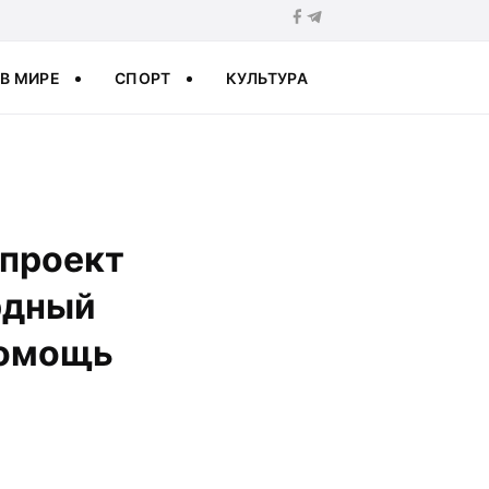
В МИРЕ
СПОРТ
КУЛЬТУРА
 проект
рдный
помощь