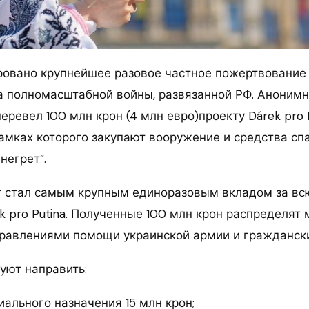
ровано крупнейшее разовое частное пожертвование
а полномасштабной войны, развязанной РФ. Аноним
еревел 100 млн крон (4 млн евро)проекту Dárek pro 
рамках которого закупают вооружение и средства сп
негрет”.
 стал самым крупным единоразовым вкладом за вс
k pro Putina. Полученные 100 млн крон распределят
равлениями помощи украинской армии и гражданск
уют направить:
ального назначения 15 млн крон;