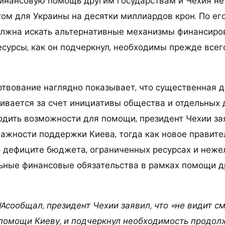
финансовую помощь другим государствам и Чехия н
том для Украины на десятки миллиардов крон. По ег
лжна искать альтернативные механизмы финансиров
есурсы, как он подчеркнул, необходимы прежде все
твование наглядно показывает, что существенная 
ивается за счет инициативы общества и отдельных 
дить возможности для помощи, президент Чехии за
важности поддержки Киева, тогда как новое правите
о дефиците бюджета, ограниченных ресурсах и неже
ьные финансовые обязательства в рамках помощи 
UAсообщал, президент Чехии заявил, что «не видит с
 помощи Киеву, и подчеркнул необходимость продол