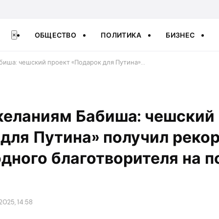
ОБЩЕСТВО
ПОЛИТИКА
БИЗНЕС
×
иша: чешский проект «Подарок для Путина»…
желаниям Бабиша: чешский
 для Путина» получил реко
одного благотворителя на 
2025, 14:58