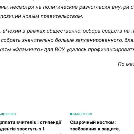
ны, несмотря на политические разногласия внутри 
 позиции новым правительством.
, вЧехии в рамках общественногосбора средств на
 собрать значительно больше запланированного, бл
кеты «Фламинго» для ВСУ удалось профинансировать
По ма
БЩЕСТВО
ОБЩЕСТВО
рплати вчителів і стипендії
Сварочный костюм:
удентів зростуть з 1
требования к защите,