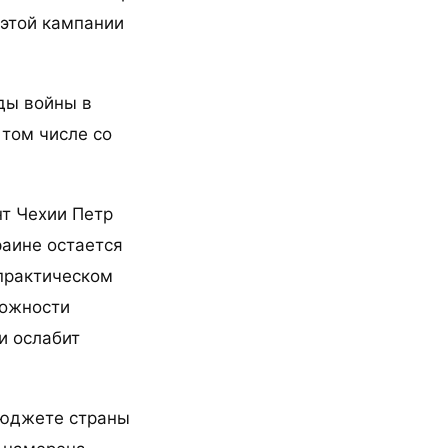
 этой кампании
оды войны в
 том числе со
т Чехии Петр
раине остается
 практическом
можности
и ослабит
бюджете страны