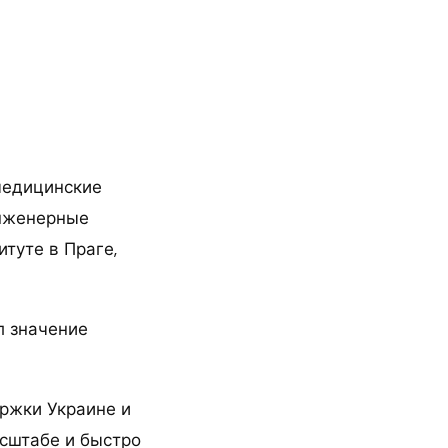
медицинские
инженерные
туте в Праге,
л значение
ержки Украине и
сштабе и быстро