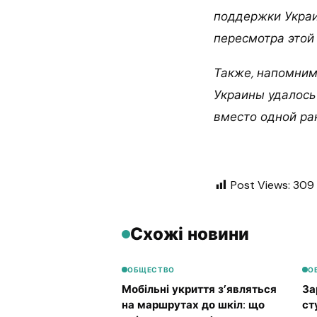
поддержки Украи
пересмотра этой
Также, напомним
Украины удалось
вместо одной ра
Post Views:
309
Схожі новини
ОБЩЕСТВО
О
Мобільні укриття з’являться
За
на маршрутах до шкіл: що
ст