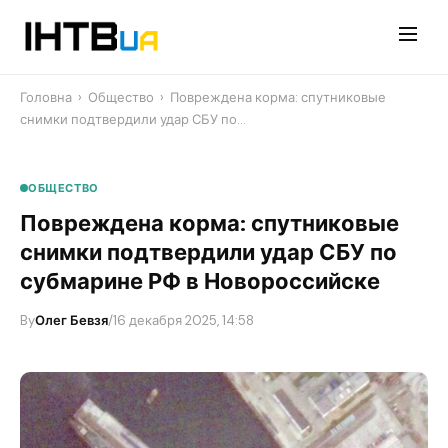
Перейти
до
контенту
Головна
›
Общество
›
Повреждена корма: спутниковые
снимки подтвердили удар СБУ по…
ОБЩЕСТВО
Повреждена корма: спутниковые
снимки подтвердили удар СБУ по
субмарине РФ в Новороссийске
By
Олег Бевзя
/
16 декабря 2025, 14:58