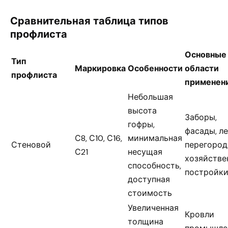
Сравнительная таблица типов
профлиста
Основные
Тип
Маркировка
Особенности
области
профлиста
применен
Небольшая
высота
Заборы,
гофры,
фасады, л
С8, С10, С16,
минимальная
Стеновой
перегород
С21
несущая
хозяйстве
способность,
постройк
доступная
стоимость
Увеличенная
Кровли
толщина