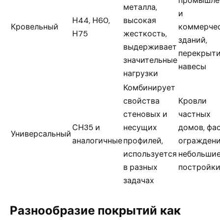
промышле
металла,
и
Н44, Н60,
высокая
Кровельный
коммерче
Н75
жесткость,
зданий,
выдерживает
перекрыти
значительные
навесы
нагрузки
Комбинирует
свойства
Кровли
стеновых и
частных
СН35 и
несущих
домов, фа
Универсальный
аналогичные
профилей,
ограждени
используется
небольши
в разных
постройк
задачах
Разнообразие покрытий как