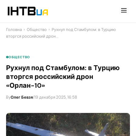
Перейти
до
контенту
Головна
›
Общество
›
Рухнул под Стамбулом: в Турцию
вторгся российский дрон…
ОБЩЕСТВО
Рухнул под Стамбулом: в Турцию
вторгся российский дрон
«Орлан-10»
By
Олег Бевзя
/
19 декабря 2025, 16:58