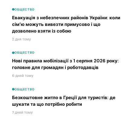
ОБЩЕСТВО
Евакуація з небезпечних районів України: коли
сім’ю можуть вивезти примусово і що
дозволено взяти із собою
2 дня тому
ОБЩЕСТВО
Нові правила мобілізації з 1 серпня 2026 року:
головне для громадян і роботодавців
6 дней тому
ОБЩЕСТВО
Безкоштовне житло в Греції для туристів: де
шукати та що потрібно робити
7 дней тому