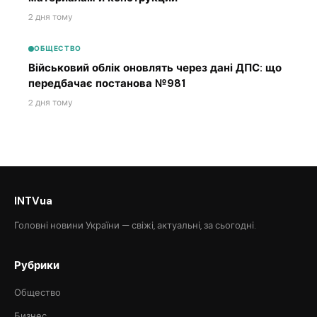
2 дня тому
ОБЩЕСТВО
Військовий облік оновлять через дані ДПС: що
передбачає постанова №981
2 дня тому
INTVua
Головні новини України — свіжі, актуальні, за сьогодні.
Рубрики
Общество
Бизнес