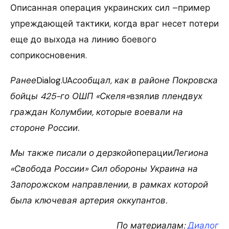
Описанная операция украинских сил –пример
упреждающей тактики, когда враг несет потери
еще до выхода на линию боевого
соприкосновения.
Ранее
Dialog.UA
сообщал, как в районе Покровска
бойцы 425-го ОШП «Скеля»
взяли
в плендвух
граждан Колумбии, которые воевали на
стороне России.
Мы также писали о дерзкой
операции
Легиона
«Свобода России» Сил обороны Украина на
Запорожском направлении, в рамках которой
была ключевая артерия оккупантов.
По материалам:
Диалог