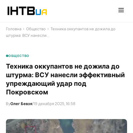
Перейти
до
контенту
Головна
›
Общество
›
Техника оккупантов не дожила до
штурма: ВСУ нанесли…
ОБЩЕСТВО
Техника оккупантов не дожила до
штурма: ВСУ нанесли эффективный
упреждающий удар под
Покровском
By
Олег Бевзя
/
19 декабря 2025, 16:58