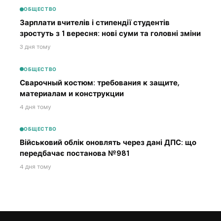
ОБЩЕСТВО
Зарплати вчителів і стипендії студентів
зростуть з 1 вересня: нові суми та головні зміни
3 дня тому
ОБЩЕСТВО
Сварочный костюм: требования к защите,
материалам и конструкции
4 дня тому
ОБЩЕСТВО
Військовий облік оновлять через дані ДПС: що
передбачає постанова №981
4 дня тому