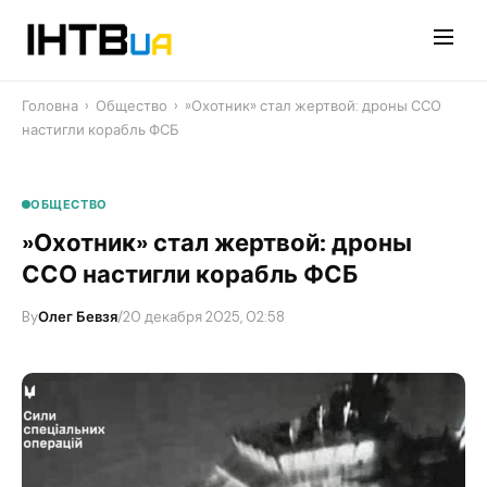
Перейти
до
контенту
Головна
›
Общество
›
​»Охотник» стал жертвой: дроны ССО
настигли корабль ФСБ
ОБЩЕСТВО
​»Охотник» стал жертвой: дроны
ССО настигли корабль ФСБ
By
Олег Бевзя
/
20 декабря 2025, 02:58