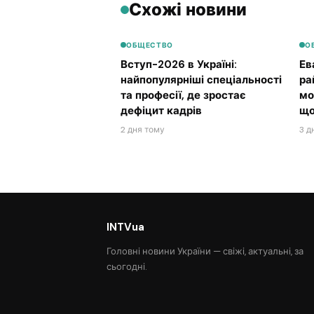
Схожі новини
ОБЩЕСТВО
О
Вступ-2026 в Україні:
Ев
найпопулярніші спеціальності
ра
та професії, де зростає
мо
дефіцит кадрів
що
2 дня тому
3 д
INTVua
Головні новини України — свіжі, актуальні, за
сьогодні.