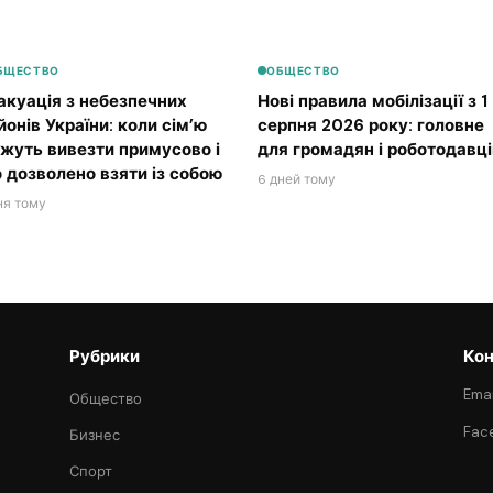
БЩЕСТВО
ОБЩЕСТВО
акуація з небезпечних
Нові правила мобілізації з 1
йонів України: коли сім’ю
серпня 2026 року: головне
жуть вивезти примусово і
для громадян і роботодавці
 дозволено взяти із собою
6 дней тому
ня тому
Рубрики
Кон
Emai
Общество
Fac
Бизнес
Спорт