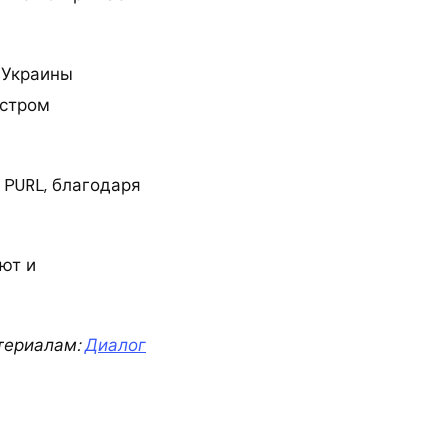
 Украины
истром
 PURL, благодаря
ют и
териалам:
Диалог