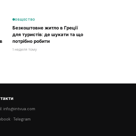
ОБЩЕСТВО
Безкоштовне житло в Греції
для туристів: де шукати та що
в
потрібно робити
1 неделя тому
такти
l: info@intvua.com
ebook
·
Telegram