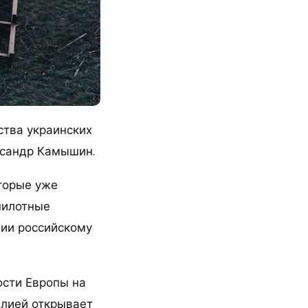
ства украинских
ксандр Камышин.
оторые уже
пилотные
нии российскому
ости Европы на
алией открывает