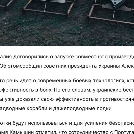
галия договорились о запуске совместного производ
 Об этомсообщил советник президента Украины Але
что речь идет о современных боевых технологиях, к
ффективность в боях. По его словам, украинские бес
ы уже доказали свою эффективность в противостоя
надводные корабли и дажеподводные лодки.
отки будут использоваться и для усиления безопасн
ремя Камышин отметил, что сотрудничество с Португ