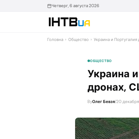
Перейти
Четверг, 6 августа 2026
до
контенту
Головна
›
Общество
›
Украина и Португалия
ОБЩЕСТВО
Украина и
дронах, 
By
Олег Бевзя
/
20 декабря 