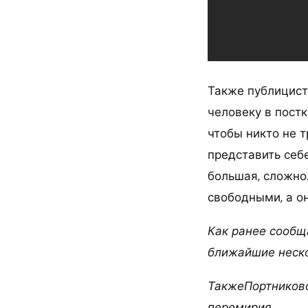
Также публицист
человеку в пост
чтобы никто не т
представить себе
большая, сложно
свободными, а о
Как ранее сообща
ближайшие неско
ТакжеПортниково
перемирия.