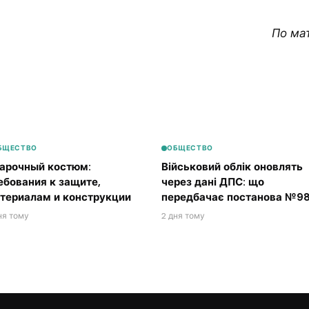
По ма
БЩЕСТВО
ОБЩЕСТВО
арочный костюм:
Військовий облік оновлять
ебования к защите,
через дані ДПС: що
териалам и конструкции
передбачає постанова №98
ня тому
2 дня тому