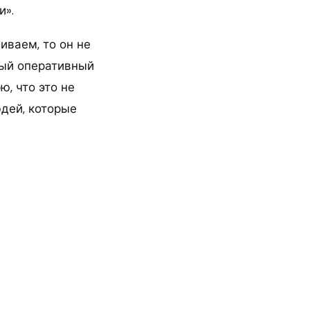
и».
иваем, то он не
вый оперативный
ю, что это не
юдей, которые