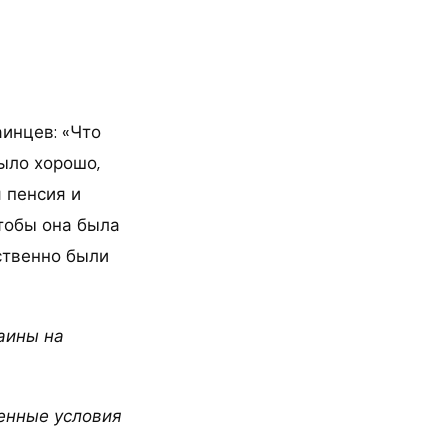
аинцев: «Что
ыло хорошо,
 пенсия и
чтобы она была
ственно были
раины на
женные условия