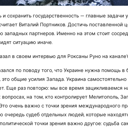
ь и сохранить государственность — главные задачи 
считает Виталий Портников. Достичь поставленной ц
ю западных партнеров. Именно на этом стоит сосред
видят ситуацию иначе.
казал в своем интервью для Роксаны Руно на канале
зался по поводу того, что Украине нужна помощь в 
, это общие усилия Запада. Украина самостоятельно
ет. Еще раз повторю: мы все время зацикливаемся н
 вопросах, на том, кто контролирует Мелитополь, З
 Это очень важно с точки зрения международного пр
ую очередь судеб отдельных людей, которые находят
 политической точки зрения важно другое: судьба с