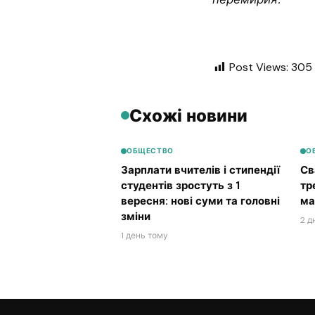
Post Views:
305
Схожі новини
ОБЩЕСТВО
О
Зарплати вчителів і стипендії
Св
студентів зростуть з 1
тр
вересня: нові суми та головні
ма
зміни
2 д
1 день тому