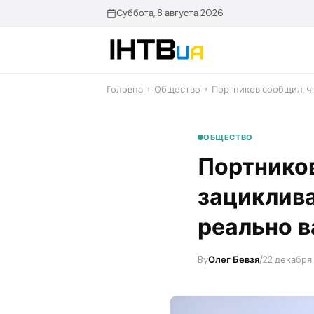
Перейти
Суббота, 8 августа 2026
до
контенту
Головна
›
Общество
›
Портников сообщил, ч
ОБЩЕСТВО
Портнико
зациклива
реально в
By
Олег Бевзя
/
22 декабря 