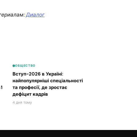
териалам:
Диалог
ОБЩЕСТВО
Вступ-2026 в Україні:
найпопулярніші спеціальності
1
та професії, де зростає
дефіцит кадрів
4 дня тому