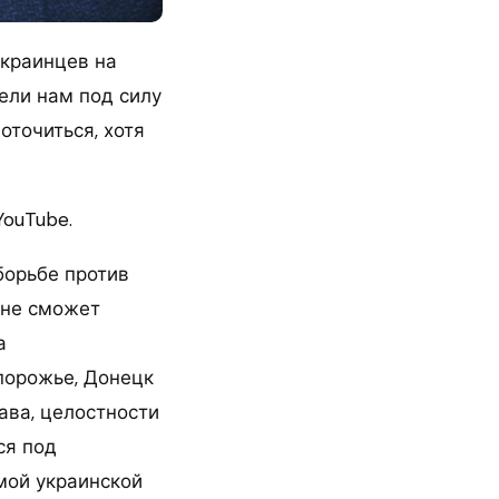
украинцев на
ели нам под силу
оточиться, хотя
YouTube.
борьбе против
 не сможет
а
апорожье, Донецк
ава, целостности
ся под
амой украинской