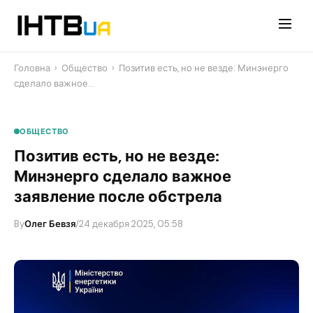
Перейти
до
контенту
Головна
›
Общество
›
Позитив есть, но не везде: Минэнерго
сделало важное…
ОБЩЕСТВО
Позитив есть, но не везде:
Минэнерго сделало важное
заявление после обстрела
By
Олег Бевзя
/
24 декабря 2025, 05:58