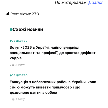
По материалам:
Диалог
Post Views:
270
Схожі новини
ОБЩЕСТВО
Вступ-2026 в Україні: найпопулярніші
спеціальності та професії, де зростає дефіцит
кадрів
2 дня тому
ОБЩЕСТВО
Евакуація з небезпечних районів України: коли
сім’ю можуть вивезти примусово і що
дозволено взяти із собою
3 дня тому