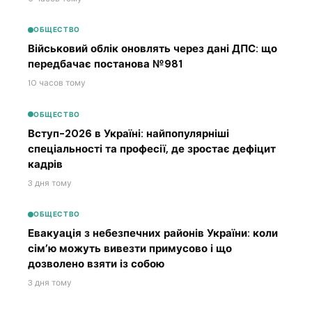
ОБЩЕСТВО
Військовий облік оновлять через дані ДПС: що
передбачає постанова №981
10 часов тому
ОБЩЕСТВО
Вступ-2026 в Україні: найпопулярніші
спеціальності та професії, де зростає дефіцит
кадрів
3 дня тому
ОБЩЕСТВО
Евакуація з небезпечних районів України: коли
сім’ю можуть вивезти примусово і що
дозволено взяти із собою
3 дня тому