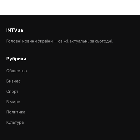
INTVua
Головні новини України — свіжі, актуальні, за сьогодні.
Рубрики
Общество
Бизнес
Спорт
В мире
Политика
Культура