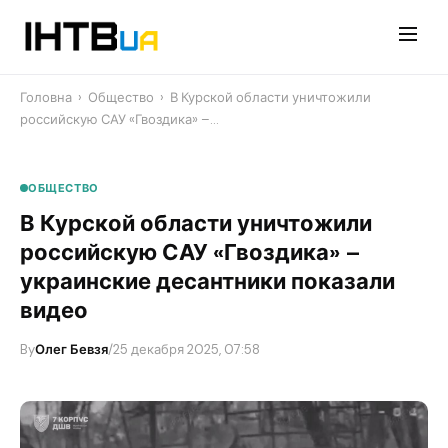
Перейти
до
контенту
Головна
›
Общество
›
В Курской области уничтожили
российскую САУ «Гвоздика» –…
ОБЩЕСТВО
В Курской области уничтожили
российскую САУ «Гвоздика» –
украинские десантники показали
видео
By
Олег Бевзя
/
25 декабря 2025, 07:58