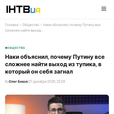
Перейти
до
контенту
Головна
›
Общество
›
Наки объяснил, почему Путину все
сложнее найти выход…
ОБЩЕСТВО
Наки объяснил, почему Путину все
сложнее найти выход из тупика, в
который он себя загнал
By
Олег Бевзя
/
27 декабря 2025, 22:58