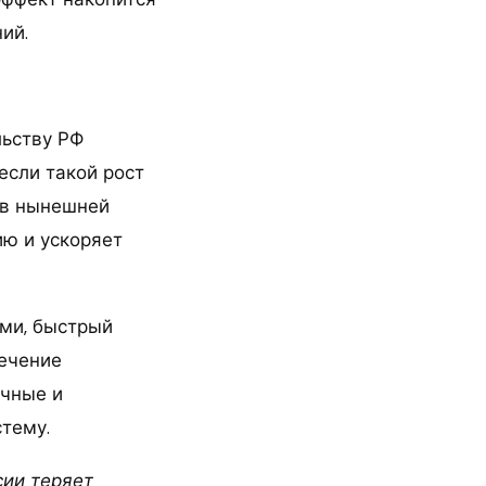
ий.
льству РФ
если такой рост
 в нынешней
ию и ускоряет
ями, быстрый
ечение
ичные и
тему.
сии теряет