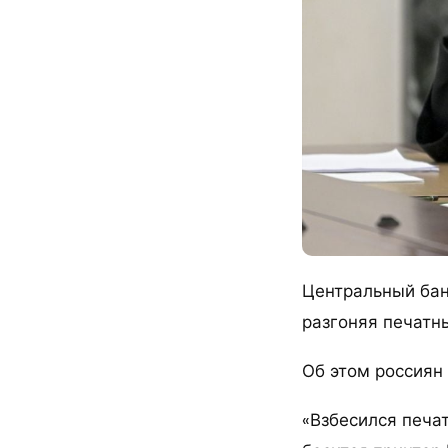
Центральный бан
разгоняя печатн
Об этом россиян
«Взбесился печа