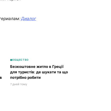
териалам:
Диалог
ОБЩЕСТВО
Безкоштовне житло в Греції
для туристів: де шукати та що
в
потрібно робити
7 дней тому