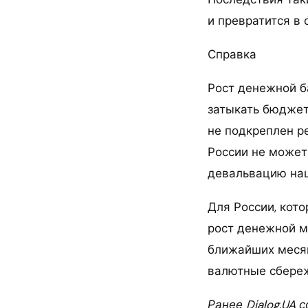
и превратится в
Справка
Рост денежной б
затыкать бюджет
не подкреплен р
России не может
девальвацию на
Для России, кот
рост денежной м
ближайших месяц
валютные сбереж
Ранее Dialog.UA 