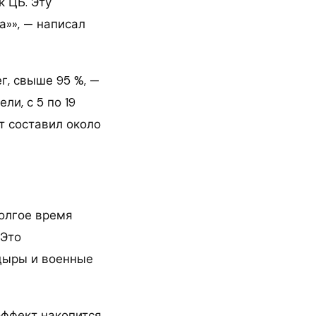
 ЦБ. Эту
а»», — написал
г, свыше 95 %, —
ли, с 5 по 19
т составил около
долгое время
 Это
дыры и военные
эффект накопится