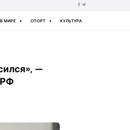
В МИРЕ
СПОРТ
КУЛЬТУРА
сился», —
 РФ