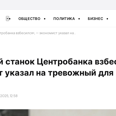
ОБЩЕСТВО
ПОЛИТИКА
БИЗНЕС
×
тробанка взбесился», — экономист указал на…
 станок Центробанка взбе
 указал на тревожный для
2025, 12:58