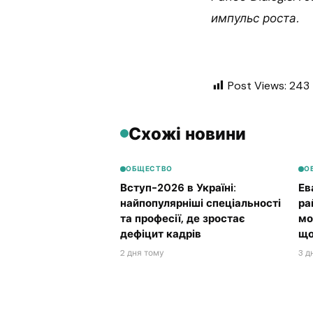
импульс роста.
Post Views:
243
Схожі новини
ОБЩЕСТВО
О
Вступ-2026 в Україні:
Ев
найпопулярніші спеціальності
ра
та професії, де зростає
мо
дефіцит кадрів
що
2 дня тому
3 д