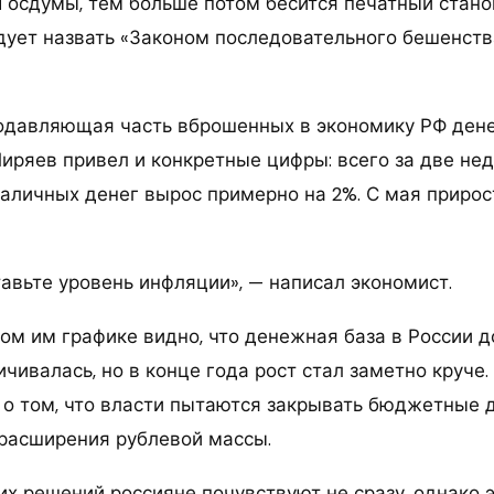
 Госдумы, тем больше потом бесится печатный станок
дует назвать «Законом последовательного бешенств
подавляющая часть вброшенных в экономику РФ дене
иряев привел и конкретные цифры: всего за две неде
наличных денег вырос примерно на 2%. С мая прирос
авьте уровень инфляции», — написал экономист.
ом им графике видно, что денежная база в России 
чивалась, но в конце года рост стал заметно круче.
 о том, что власти пытаются закрывать бюджетные 
 расширения рублевой массы.
их решений россияне почувствуют не сразу, однако 