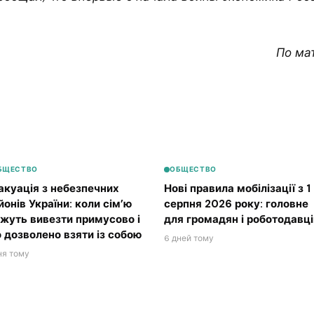
По ма
БЩЕСТВО
ОБЩЕСТВО
акуація з небезпечних
Нові правила мобілізації з 1
йонів України: коли сім’ю
серпня 2026 року: головне
жуть вивезти примусово і
для громадян і роботодавці
 дозволено взяти із собою
6 дней тому
ня тому