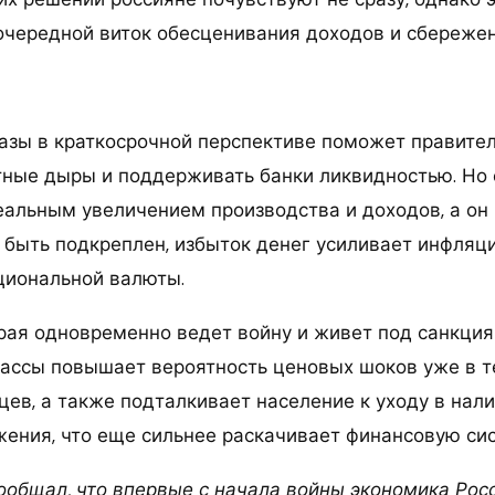
 очередной виток обесценивания доходов и сбережен
азы в краткосрочной перспективе поможет правите
ные дыры и поддерживать банки ликвидностью. Но 
еальным увеличением производства и доходов, а он
 быть подкреплен, избыток денег усиливает инфляц
циональной валюты.
орая одновременно ведет войну и живет под санкци
ассы повышает вероятность ценовых шоков уже в т
ев, а также подталкивает население к уходу в нал
ения, что еще сильнее раскачивает финансовую сис
сообщал, что впервые с начала войны экономика Рос