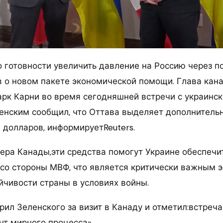
о готовности увеличить давление на Россию через 
в о новом пакете экономической помощи. Глава кан
рк Карни во время сегодняшней встречи с украинс
енским сообщил, что Оттава выделяет дополнител
 долларов, информируетReuters.
ера Канады,эти средства помогут Украине обеспеч
со стороны МВФ, что является критически важным 
йчивости страны в условиях войны.
ил Зеленского за визит в Канаду и отметил:встреча
т мирного процесса».