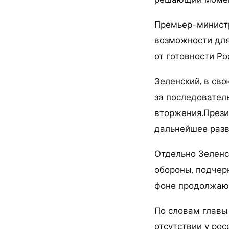
Премьер-министр
возможности для
от готовности Р
Зеленский, в св
за последовател
вторжения.Прези
дальнейшее разв
Отдельно Зеленс
обороны, подчер
фоне продолжающ
По словам главы
отсутствии у ро