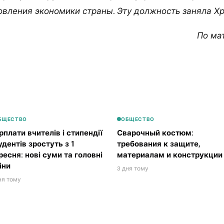
овления экономики страны. Эту должность заняла Х
По ма
БЩЕСТВО
ОБЩЕСТВО
рплати вчителів і стипендії
Сварочный костюм:
удентів зростуть з 1
требования к защите,
ресня: нові суми та головні
материалам и конструкции
іни
3 дня тому
ня тому