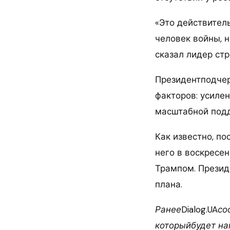
«Это действитель
человек войны, н
сказал лидер стр
Президентподчер
факторов: усиле
масштабной под
Как известно, по
него в воскресе
Трампом. Презид
плана.
Ранее
Dialog.UA
со
которыйбудет на