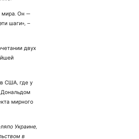
 мира. Он —
эти шаги», –
очетании двух
ейшей
в США, где у
м Дональдом
екта мирного
еля
по Украине,
льством в