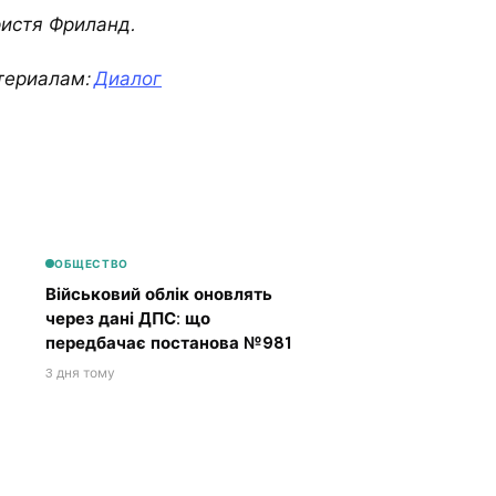
ристя Фриланд.
териалам:
Диалог
ОБЩЕСТВО
Військовий облік оновлять
через дані ДПС: що
передбачає постанова №981
3 дня тому