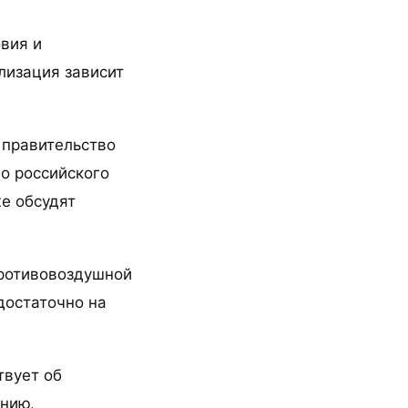
вия и
лизация зависит
 правительство
о российского
е обсудят
противовоздушной
достаточно на
твует об
нию.