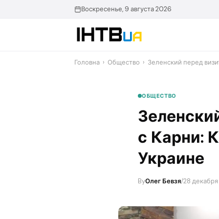
Перейти
Воскресенье, 9 августа 2026
до
контенту
Головна
›
Общество
›
Зеленский перед визи
ОБЩЕСТВО
Зеленский
с Карни: 
Украине
By
Олег Бевзя
/
28 декабря