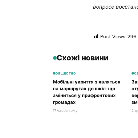
вопросе восстан
Post Views:
296
Схожі новини
ОБЩЕСТВО
О
Мобільні укриття з’являться
За
на маршрутах до шкіл: що
ст
зміниться у прифронтових
ве
громадах
зм
17 часов тому
2 д