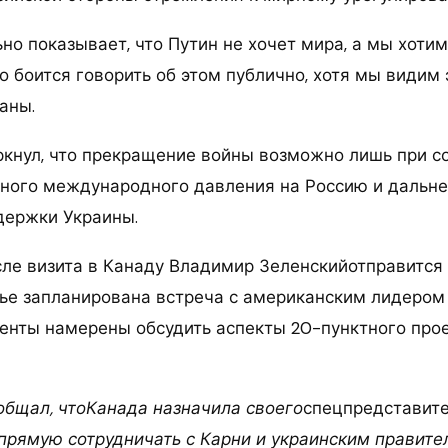
но показывает, что Путин не хочет мира, а мы хотим
о боится говорить об этом публично, хотя мы видим 
аны.
кнул, что прекращение войны возможно лишь при с
нного международного давления на Россию и дальн
держки Украины.
сле визита в Канаду Владимир Зеленскийотправится 
нье запланирована встреча с американским лидеро
енты намерены обсудить аспекты 20-пунктного про
общал, чтоКанада назначила своего
спецпредставит
прямую сотрудничать с Карни и украинским правите