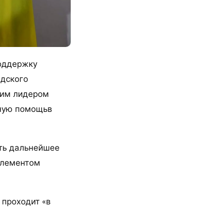
поддержку
адского
ким лидером
ьную помощьв
ить дальнейшее
элементом
 проходит «в