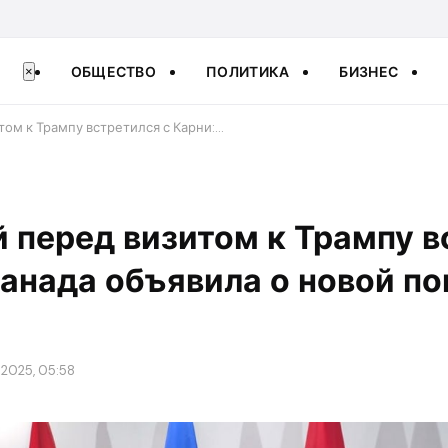
ОБЩЕСТВО
ПОЛИТИКА
БИЗНЕС
×
том к Трампу встретился с Карни:…
 перед визитом к Трампу 
Канада объявила о новой п
 2025, 05:58