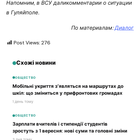
Напомним, в ВСУ даликомментарии о ситуации
в Гуляйполе.
По материалам:
Диалог
Post Views:
276
Схожі новини
ОБЩЕСТВО
Мобільні укриття з’являться на маршрутах до
шкіл: що зміниться у прифронтових громадах
1 день тому
ОБЩЕСТВО
Зарплати вчителів і стипендії студентів
зростуть з 1 вересня: нові суми та головні зміни
3 дня тому