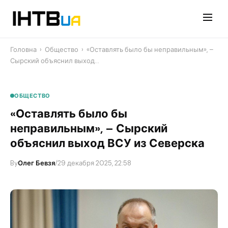
Перейти
до
контенту
Головна
›
Общество
›
«Оставлять было бы неправильным», –
Сырский объяснил выход…
ОБЩЕСТВО
«Оставлять было бы
неправильным», – Сырский
объяснил выход ВСУ из Северска
By
Олег Бевзя
/
29 декабря 2025, 22:58