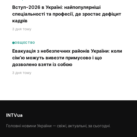
Вступ-2026 в Україні: найпопулярніші
спеціальності та професії, де зростає дефіцит
кадрів
3 дня тому
ОБЩЕСТВО
Евакуація з небезпечних районів України: коли
сім’ю можуть вивезти примусово і що
дозволено взяти із собою
3 дня тому
INTVua
Головні новини України — свіжі, актуальні, за сьогодні.