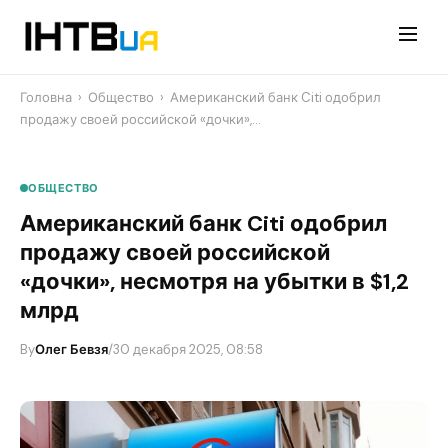
Перейти
до
контенту
Головна
›
Общество
›
Американский банк Citi одобрил
продажу своей российской «дочки»,…
ОБЩЕСТВО
Американский банк Citi одобрил
продажу своей российской
«дочки», несмотря на убытки в $1,2
млрд
By
Олег Бевзя
/
30 декабря 2025, 08:58