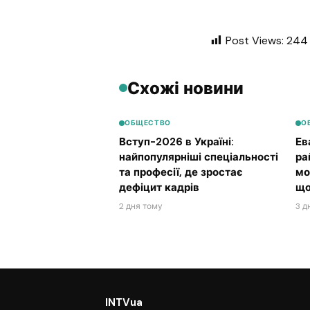
Post Views:
244
Схожі новини
ОБЩЕСТВО
О
Вступ-2026 в Україні:
Ев
найпопулярніші спеціальності
ра
та професії, де зростає
мо
дефіцит кадрів
що
2 дня тому
3 д
INTVua