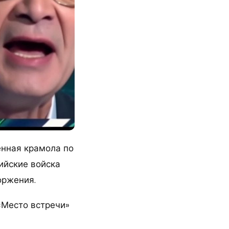
енная крамола по
ийские войска
оржения.
«Место встречи»