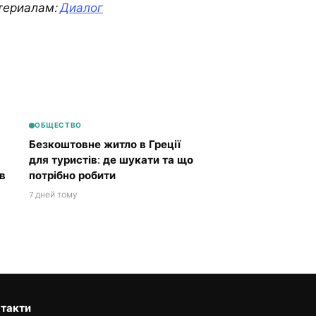
териалам:
Диалог
ОБЩЕСТВО
Безкоштовне житло в Греції
для туристів: де шукати та що
в
потрібно робити
7 дней тому
такти