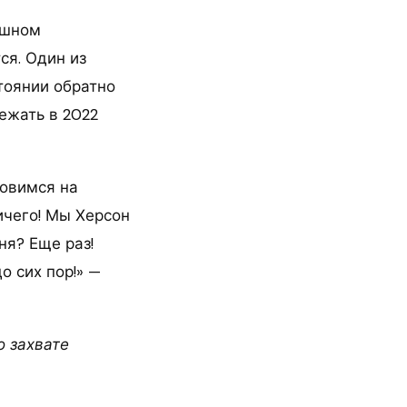
ешном
ся. Один из
тоянии обратно
ежать в 2022
новимся на
ичего! Мы Херсон
ня? Еще раз!
о сих пор!» —
о захвате