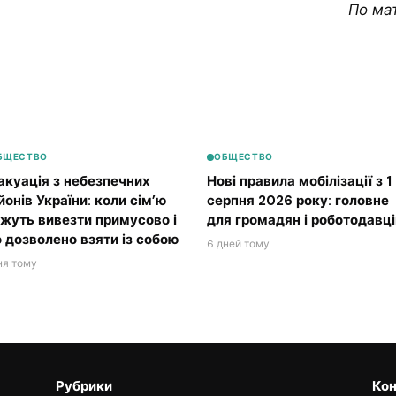
По ма
БЩЕСТВО
ОБЩЕСТВО
акуація з небезпечних
Нові правила мобілізації з 1
йонів України: коли сім’ю
серпня 2026 року: головне
жуть вивезти примусово і
для громадян і роботодавці
 дозволено взяти із собою
6 дней тому
ня тому
Рубрики
Кон