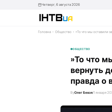
Перейти
Четверг, 6 августа 2026
до
контенту
Головна
›
Общество
›
​»То что мы оставили за
ОБЩЕСТВО
​»То что 
вернуть д
правда о 
By
Олег Бевзя
/
1 января 20