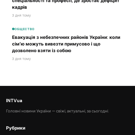
спеціальності та професії, де зростає дефіцит
кадрів
3 дня тому
ОБЩЕСТВО
Евакуація з небезпечних районів України: коли
сім’ю можуть вивезти примусово і що
дозволено взяти із собою
3 дня тому
INTVua
Головні новини України — свіжі, актуальні, за сьогодні.
Рубрики