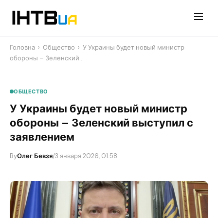
Перейти
до
контенту
Головна
›
Общество
›
У Украины будет новый министр
обороны – Зеленский…
ОБЩЕСТВО
У Украины будет новый министр
обороны – Зеленский выступил с
заявлением
By
Олег Бевзя
/
3 января 2026, 01:58