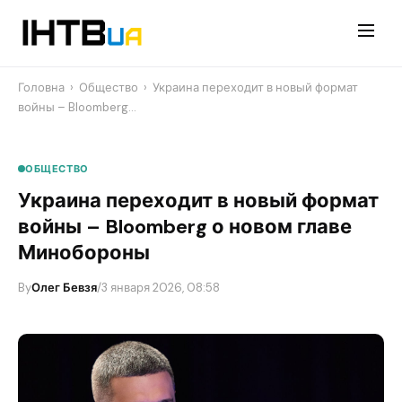
Перейти
до
контенту
Головна
›
Общество
›
Украина переходит в новый формат
войны – Bloomberg…
ОБЩЕСТВО
Украина переходит в новый формат
войны – Bloomberg о новом главе
Минобороны
By
Олег Бевзя
/
3 января 2026, 08:58