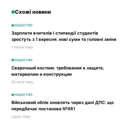
Схожі новини
ОБЩЕСТВО
Зарплати вчителів і стипендії студентів
зростуть з 1 вересня: нові суми та головні зміни
7 часов тому
ОБЩЕСТВО
Сварочный костюм: требования к защите,
материалам и конструкции
23 часа тому
ОБЩЕСТВО
Військовий облік оновлять через дані ДПС: що
передбачає постанова №981
1 день тому