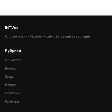
INTVua
Головні новини України — свіжі, актуальні, за сьогодні.
Рубрики
Общество
Бизнес
Спорт
В мире
Политика
Культура