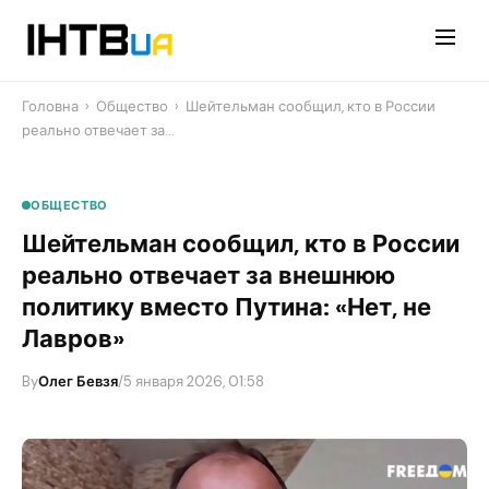
Перейти
до
контенту
Головна
›
Общество
›
Шейтельман сообщил, кто в России
реально отвечает за…
ОБЩЕСТВО
Шейтельман сообщил, кто в России
реально отвечает за внешнюю
политику вместо Путина: «Нет, не
Лавров»
By
Олег Бевзя
/
5 января 2026, 01:58