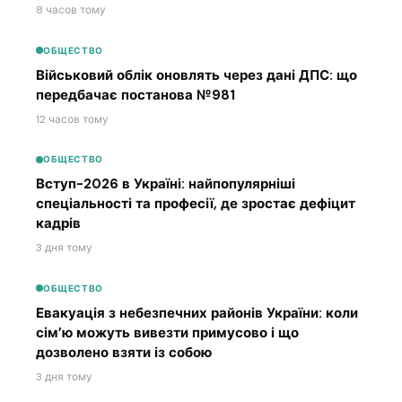
8 часов тому
ОБЩЕСТВО
Військовий облік оновлять через дані ДПС: що
передбачає постанова №981
12 часов тому
ОБЩЕСТВО
Вступ-2026 в Україні: найпопулярніші
спеціальності та професії, де зростає дефіцит
кадрів
3 дня тому
ОБЩЕСТВО
Евакуація з небезпечних районів України: коли
сім’ю можуть вивезти примусово і що
дозволено взяти із собою
3 дня тому