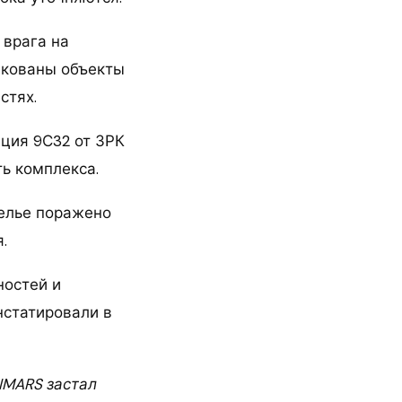
 врага на
акованы объекты
стях.
ция 9С32 от ЗРК
ь комплекса.
селье поражено
.
остей и
нстатировали в
IMARS застал