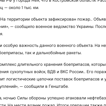
ы РФ у города Нея, что в Костромской области. Рас
ц — около 1 тыс. км.
 На территории объекта зафиксирован пожар… Объя
ния», — сообщило военное ведомство Украины. Посл
я.
и особую важность данного военного объекта. На не
боеприпасы, так и дальнобойные ракеты.
комплекс длительного хранения боеприпасов, которы
ения сухопутных войск, ВДВ и ВКС России… Его пора
ит логистические цепочки поставок боеприпасов и 
уплений», — сообщили в Генштабе.
, ночью Силы обороны успешно атаковали нефтебаз
ти. На месте возник пожар. Итоги операции также п