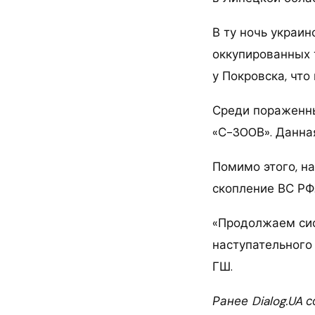
В ту ночь украи
оккупированных 
у Покровска, что
Среди пораженны
«С-300В». Данна
Помимо этого, н
скопление ВС РФ.
«Продолжаем си
наступательного
ГШ.
Ранее Dialog.UA 