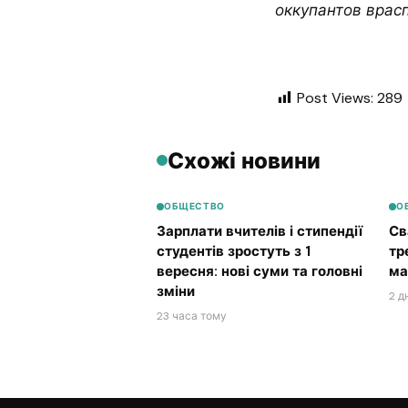
оккупантов врасп
Post Views:
289
Схожі новини
ОБЩЕСТВО
О
Зарплати вчителів і стипендії
Св
студентів зростуть з 1
тр
вересня: нові суми та головні
ма
зміни
2 д
23 часа тому