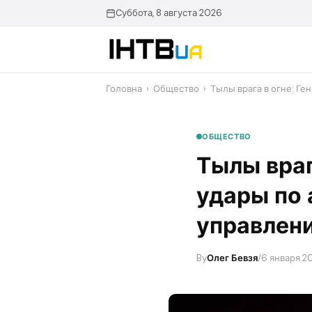
Перейти
Суббота, 8 августа 2026
до
контенту
Головна
›
Общество
›
​Тылы врага в огне: Г
ОБЩЕСТВО
​Тылы вра
удары по 
управлен
By
Олег Бевзя
/
6 января 20