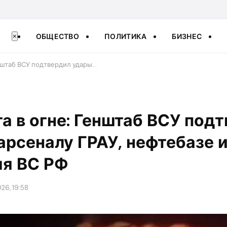
ОБЩЕСТВО
ПОЛИТИКА
БИЗНЕС
×
енштаб ВСУ подтвердил удары…
га в огне: Генштаб ВСУ под
арсеналу ГРАУ, нефтебазе и
ия ВС РФ
26, 19:58