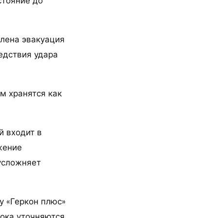
стояние до
влена эвакуация
едствия удара
м хранятся как
й входит в
жение
усложняет
у «Геркон плюс»
ока уточняются.