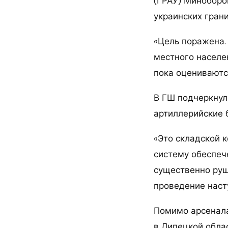
(ГРАУ) Миноборон
украинских грани
«Цель поражена.
местного населе
пока оцениваютс
В ГШ подчеркнул
артиллерийские 
«Это складской 
систему обеспеч
существенно руш
проведение наст
Помимо арсенала
в Липецкой облас