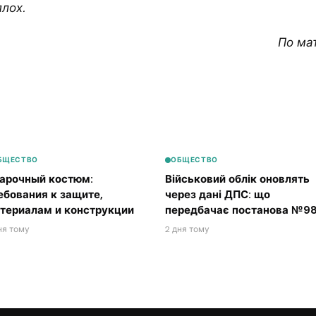
лох.
По ма
БЩЕСТВО
ОБЩЕСТВО
арочный костюм:
Військовий облік оновлять
ебования к защите,
через дані ДПС: що
териалам и конструкции
передбачає постанова №98
ня тому
2 дня тому