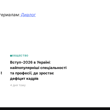
териалам:
Диалог
ОБЩЕСТВО
Вступ-2026 в Україні:
найпопулярніші спеціальності
1
та професії, де зростає
дефіцит кадрів
4 дня тому